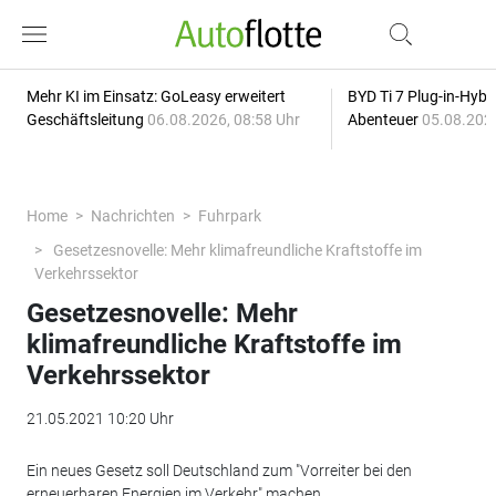
Mehr KI im Einsatz: GoLeasy erweitert
BYD Ti 7 Plug-in-Hybri
Geschäftsleitung
06.08.2026, 08:58 Uhr
Abenteuer
05.08.2026
Home
Nachrichten
Fuhrpark
Gesetzesnovelle: Mehr klimafreundliche Kraftstoffe im
Verkehrssektor
Gesetzesnovelle: Mehr
klimafreundliche Kraftstoffe im
Verkehrssektor
21.05.2021 10:20 Uhr
Ein neues Gesetz soll Deutschland zum "Vorreiter bei den
erneuerbaren Energien im Verkehr" machen.