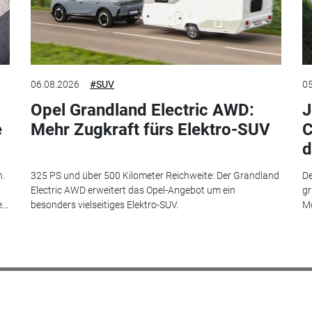
06.08.2026
#SUV
05
Opel Grandland Electric AWD:
J
e
Mehr Zugkraft fürs Elektro-SUV
C
d
n.
325 PS und über 500 Kilometer Reichweite: Der Grandland
De
Electric AWD erweitert das Opel-Angebot um ein
gr
..
besonders vielseitiges Elektro-SUV.
Mo