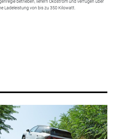
genregie betrieben, liefern Ökostrom und verfügen über
ne Ladeleistung von bis zu 350 Kilowatt.