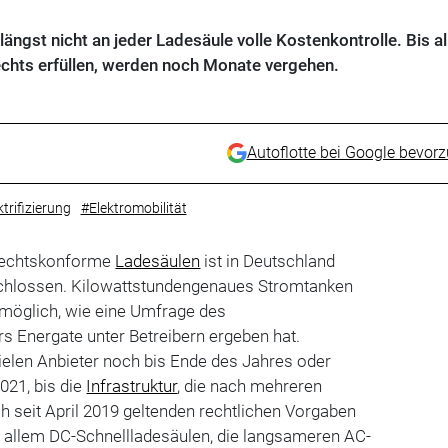
ngst nicht an jeder Ladesäule volle Kostenkontrolle. Bis al
chts erfüllen, werden noch Monate vergehen.
Autoflotte bei Google bevor
trifizierung
#Elektromobilität
hrechtskonforme
Ladesäulen
ist in Deutschland
chlossen. Kilowattstundengenaues Stromtanken
t möglich, wie eine Umfrage des
rs Energate unter Betreibern ergeben hat.
ielen Anbieter noch bis Ende des Jahres oder
021, bis die
Infrastruktur
, die nach mehreren
h seit April 2019 geltenden rechtlichen Vorgaben
vor allem DC-Schnellladesäulen, die langsameren AC-