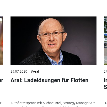
29.07.2020
#Aral
27
er
Aral: Ladelösungen für Flotten
I
S
r
Autoflotte sprach mit Michael Brell, Strategy Manager Aral
Di