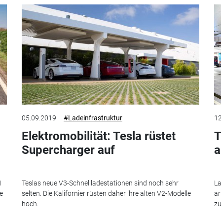
05.09.2019
#Ladeinfrastruktur
12
Elektromobilität: Tesla rüstet
T
Supercharger auf
a
1
Teslas neue V3-Schnellladestationen sind noch sehr
La
e
selten. Die Kalifornier rüsten daher ihre alten V2-Modelle
ar
hoch.
zu