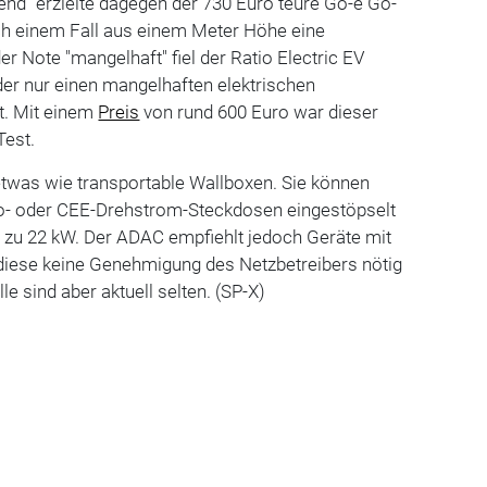
igend" erzielte dagegen der 730 Euro teure Go-e Go-
ch einem Fall aus einem Meter Höhe eine
der Note "mangelhaft" fiel der Ratio Electric EV
der nur einen mangelhaften elektrischen
t. Mit einem
Preis
von rund 600 Euro war dieser
Test.
etwas wie transportable Wallboxen. Sie können
o- oder CEE-Drehstrom-Steckdosen eingestöpselt
s zu 22 kW. Der ADAC empfiehlt jedoch Geräte mit
 diese keine Genehmigung des Netzbetreibers nötig
e sind aber aktuell selten. (SP-X)