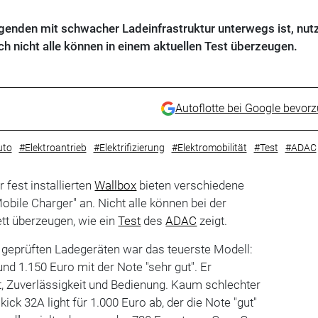
genden mit schwacher Ladeinfrastruktur unterwegs ist, nut
h nicht alle können in einem aktuellen Test überzeugen.
Autoflotte bei Google bevor
uto
#Elektroantrieb
#Elektrifizierung
#Elektromobilität
#Test
#ADAC
r fest installierten
Wallbox
bieten verschiedene
bile Charger" an. Nicht alle können bei der
tt überzeugen, wie ein
Test
des
ADAC
zeigt.
r geprüften Ladegeräten war das teuerste Modell:
und 1.150 Euro mit der Note "sehr gut". Er
t, Zuverlässigkeit und Bedienung. Kaum schlechter
ick 32A light für 1.000 Euro ab, der die Note "gut"