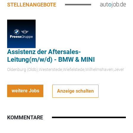
STELLENANGEBOTE
Assistenz der Aftersales-
Leitung(m/w/d) - BMW & MINI
Oldenburg (Oldb);Westerstede;Wiefelstede;Wilhelmshaven;Jever
weitere Jobs
Anzeige schalten
KOMMENTARE