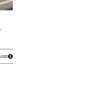
n
zugen