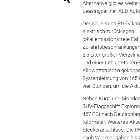
Alternative gibt es weite
Leasingpartner ALD Auto
Der neue Kuga PHEV kan
elektrisch zurücklegen –
lokal emissionsfreie Fa
Zufahrtsbeschränkungen 
2,5 Liter großer Vierzyli
und einer
Lithium-Ionen-
Kilowattstunden gekoppe
Systemleistung von 165 k
vier Stunden, um die Akku
Neben Kuga und Mondeo 
SUV-Flaggschiff Explorer
457 PS) nach Deutschland 
Kilometer. Weiteres Akt
Steckeranschluss. Die 
nach Werksangaben bis zu