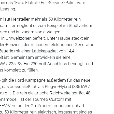
rhin das "Ford Flatrate Full-Service"-Paket vom
Leasing.
n laut
Hersteller
mehr als 50 Kilometer rein
 damit ermöglicht er zum Beispiel im Stadtverkehr
hrten und ist zudem von etwaigen
in Umweltzonen befreit. Unter Haube steckt ein
nder-Benziner, der mit einem elektrischen Generator
Batterie
mit einer Ladekapazität von 14,4
lt ist. Gemeinsam entwickeln sie eine
W / 225 PS. Ein 230-Volt-Anschluss benötigt rund
s komplett zu füllen.
gilt die Ford-Kampagne außerdem für das neue
, das ausschließlich als Plug-in-Hybrid (336 kW /
rollt. Die rein elektrische
Reichweite
beträgt 48
ionsmodell ist der Tourneo Custom mit
PHEV-Version der Großraum-Limousine schafft
 53 Kilometer rein elektrisch, insgesamt sind es