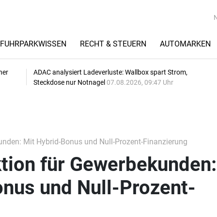
FUHRPARKWISSEN
RECHT & STEUERN
AUTOMARKEN
her
ADAC analysiert Ladeverluste: Wallbox spart Strom,
Steckdose nur Notnagel
07.08.2026, 09:47 Uhr
nden: Mit Hybrid-Bonus und Null-Prozent-Finanzierung
tion für Gewerbekunden:
onus und Null-Prozent-