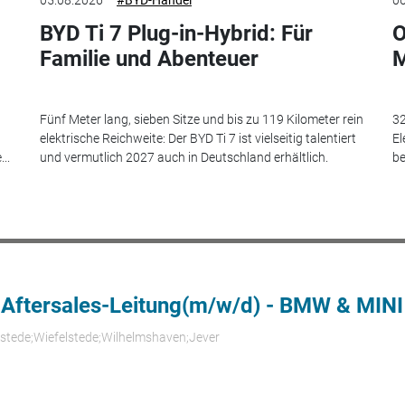
05.08.2026
#BYD-Handel
06
BYD Ti 7 Plug-in-Hybrid: Für
O
Familie und Abenteuer
M
Fünf Meter lang, sieben Sitze und bis zu 119 Kilometer rein
32
elektrische Reichweite: Der BYD Ti 7 ist vielseitig talentiert
El
..
und vermutlich 2027 auch in Deutschland erhältlich.
be
 Aftersales-Leitung(m/w/d) - BMW & MINI
rstede;Wiefelstede;Wilhelmshaven;Jever