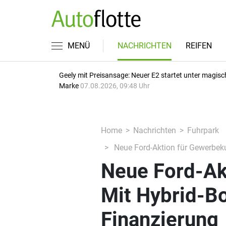
MENÜ
NACHRICHTEN
REIFEN
Geely mit Preisansage: Neuer E2 startet unter magisc
Marke
07.08.2026, 09:48 Uhr
Home
Nachrichten
Fuhrpark
Neue Ford-Aktion für Gewerbeku
Neue Ford-Ak
Mit Hybrid-B
Finanzierung