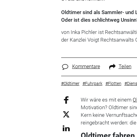
Oldtimer sind als Sammler- und 
Oder ist dies schlichtweg Unsinn
von Inka Pichler ist Rechtsanwält
der Kanzlei Voigt Rechtsanwalt
Kommentare
Teilen
#Oldtimer
#Fuhrpark
#Flotten
#Dien
Wir wäre es mit einem
O
Motivation? Oldtimer sin
Kern keine Vernunftsach
reingebracht werden: die
Oldtimer fahren 