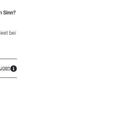
n Sinn?
eet bei
zugen