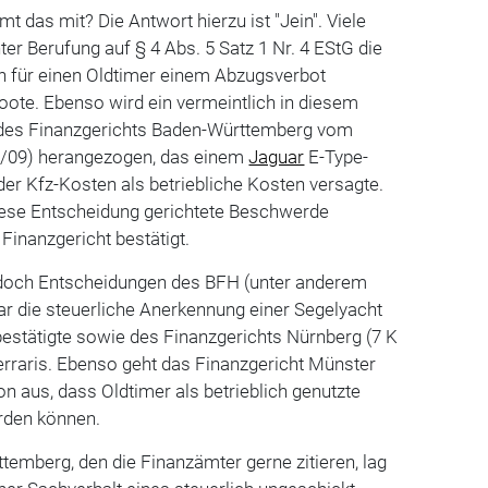
 das mit? Die Antwort hierzu ist "Jein". Viele
er Berufung auf § 4 Abs. 5 Satz 1 Nr. 4 EStG die
n für einen Oldtimer einem Abzugsverbot
Boote. Ebenso wird ein vermeintlich in diesem
es Finanzgerichts Baden-Württemberg vom
73/09) herangezogen, das einem
Jaguar
E-Type-
er Kfz-Kosten als betriebliche Kosten versagte.
iese Entscheidung gerichtete Beschwerde
inanzgericht bestätigt.
doch Entscheidungen des BFH (unter anderem
ar die steuerliche Anerkennung einer Segelyacht
estätigte sowie des Finanzgerichts Nürnberg (7 K
erraris. Ebenso geht das Finanzgericht Münster
on aus, dass Oldtimer als betrieblich genutzte
rden können.
emberg, den die Finanzämter gerne zitieren, lag