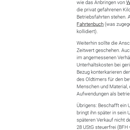
wie das Anbringen von
W
die privat gefahrenen Kil
Betriebsfahrten stehen.
Fahrtenbuch
(was zugege
kollidiert).
Weiterhin sollte die An
Zeitwert geschehen. Auc
im angemessenen Verhäl
Unterhaltskosten bei geri
Bezug konterkarieren den
des Oldtimers für den be
Menschen und Material, 
Aufwendungen als betrie
Übrigens: Beschafft ein 
bringt ihn später in sei
späteren Verkauf nicht d
28 UStG steuerfrei (BFH 