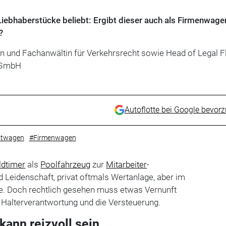
Liebhaberstücke beliebt: Ergibt dieser auch als Firmenwage
?
in und Fachanwältin für Verkehrsrecht sowie Head of Legal Fl
s GmbH
Autoflotte bei Google bevor
stwagen
#Firmenwagen
ldtimer
als
Poolfahrzeug
zur
Mitarbeiter
-
d Leidenschaft, privat oftmals Wertanlage, aber im
e. Doch rechtlich gesehen muss etwas Vernunft
 Halterverantwortung und die Versteuerung.
kann reizvoll sein