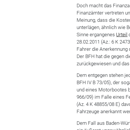
Doch macht das Finanzamt
Finanzämter vertreten unt
Meinung, dass die Koste
unterlägen, ähnlich wie 
Sinne ergangenes
Urteil
d
28.02.2011 (Az.: 6 K 24
Fahrer die Anerkennung d
Der BFH hat die gegen d
zurückgewiesen und das F
Dem entgegen stehen je
BFH IV B 73/05), der sog
und eines Motorbootes b
966/09) im Falle eines F
(Az. 4 K 48855/08 E) dav
Fahrzeuge anerkannt we
Dem Fall aus Baden-Württ