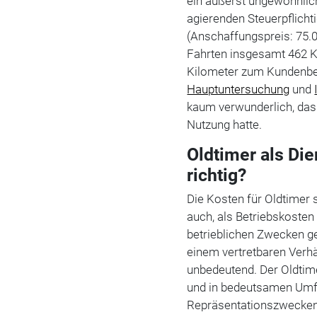
ein äußerst ungewöhnlich
agierenden Steuerpflich
(Anschaffungspreis: 75.0
Fahrten insgesamt 462 K
Kilometer zum Kundenbe
Hauptuntersuchung
und
kaum verwunderlich, das
Nutzung hatte.
Oldtimer als Di
richtig?
Die Kosten für Oldtimer 
auch, als Betriebskosten
betrieblichen Zwecken ge
einem vertretbaren Verhä
unbedeutend. Der Oldtime
und in bedeutsamen Umfa
Repräsentationszwecken 