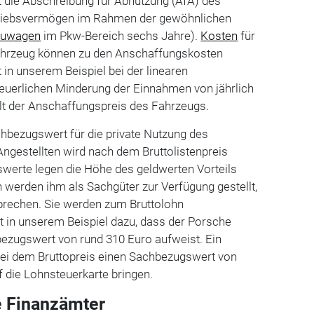
 die Abschreibung für Abnutzung (AfA) des
triebsvermögen im Rahmen der gewöhnlichen
uwagen
im Pkw-Bereich sechs Jahre).
Kosten
für
ahrzeug können zu den Anschaffungskosten
 in unserem Beispiel bei der linearen
teuerlichen Minderung der Einnahmen von jährlich
ilt der Anschaffungspreis des Fahrzeugs.
hbezugswert für die private Nutzung des
ngestellten wird nach dem Bruttolistenpreis
swerte legen die Höhe des geldwerten Vorteils
 werden ihm als Sachgüter zur Verfügung gestellt,
prechen. Sie werden zum Bruttolohn
t in unserem Beispiel dazu, dass der Porsche
ezugswert von rund 310 Euro aufweist. Ein
bei dem Bruttopreis einen Sachbezugswert von
 die Lohnsteuerkarte bringen.
e Finanzämter