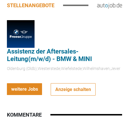
STELLENANGEBOTE
Assistenz der Aftersales-
Leitung(m/w/d) - BMW & MINI
Oldenburg (Oldb);Westerstede;Wiefelstede;Wilhelmshaven;Jever
weitere Jobs
Anzeige schalten
KOMMENTARE