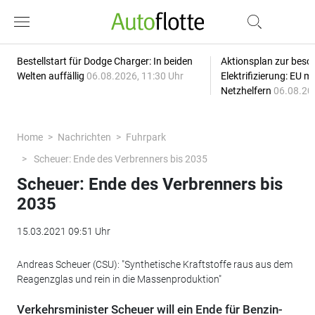
Bestellstart für Dodge Charger: In beiden
Aktionsplan zur besc
Welten auffällig
06.08.2026, 11:30 Uhr
Elektrifizierung: EU 
Netzhelfern
06.08.20
Home
Nachrichten
Fuhrpark
Scheuer: Ende des Verbrenners bis 2035
Scheuer: Ende des Verbrenners bis
2035
15.03.2021 09:51 Uhr
Andreas Scheuer (CSU): "Synthetische Kraftstoffe raus aus dem
Reagenzglas und rein in die Massenproduktion"
Verkehrsminister Scheuer will ein Ende für Benzin-