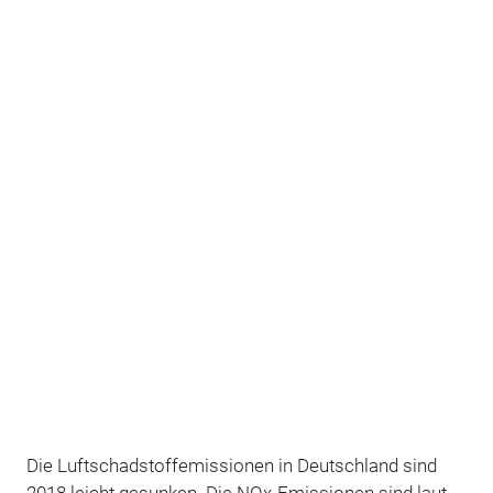
Die Luftschadstoffemissionen in Deutschland sind
2018 leicht gesunken. Die NOx-Emissionen sind laut