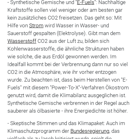
- Synthetische Gemische und "
E-Fuels
": Nachhaltige
Kraftstoffe sollen viel weniger oder am besten gar
kein zusätzliches CO2 freisetzen. Das geht so: Mit
Hilfe von
Strom
wird Wasser in Wasser- und
Sauerstoff gespalten (Elektrolyse). Gibt man dem
Wasserstoff
CO2 aus der Luft zu, bilden sich
Kohlenwasserstoffe, die ähnliche Strukturen haben
wie solche, die aus Erdöl gewonnen werden. Im
Idealfall kommt bei der Verbrennung dann nur so viel
CO2 in die Atmosphäre, wie ihr vorher entzogen
wurde. Zu beachten ist, dass beim Herstellen von "E-
Fuels" mit diesem "Power-To-X"-Verfahren Ökostrom
genutzt wird, damit die Klimabilanz ausgeglichen ist.
Synthetische Gemische verbrennen in der Regel auch
sauberer als ölbasierte - ihre Energiedichte ist höher.
- Skeptische Stimmen und das Klimapaket: Auch im
Klimaschutzprogramm der
Bundesregierung
, das
vielfach als zu lasch kritisiert wurde, spielt die