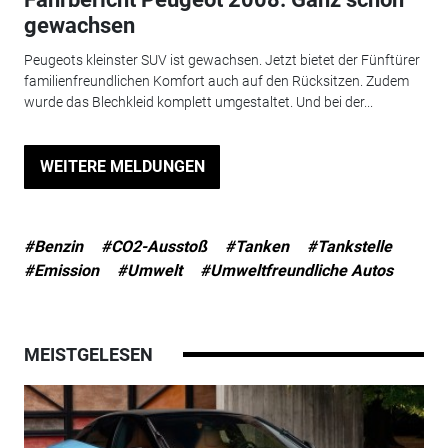
gewachsen
Peugeots kleinster SUV ist gewachsen. Jetzt bietet der Fünftürer
familienfreundlichen Komfort auch auf den Rücksitzen. Zudem
wurde das Blechkleid komplett umgestaltet. Und bei der...
WEITERE MELDUNGEN
#Benzin
#CO2-Ausstoß
#Tanken
#Tankstelle
#Emission
#Umwelt
#Umweltfreundliche Autos
MEISTGELESEN