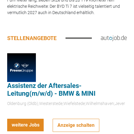
Fünf Meter lang, sieben Sitze und bis zu 119 Kilometer rein
elektrische Reichweite: Der BYD Ti 7 ist vielseitig talentiert und
vermutlich 2027 auch in Deutschland erhältlich.
STELLENANGEBOTE
Assistenz der Aftersales-
Leitung(m/w/d) - BMW & MINI
Oldenburg (Oldb);Westerstede;Wiefelstede;Wilhelmshaven;Jever
weitere Jobs
Anzeige schalten