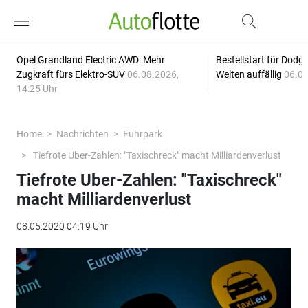
Opel Grandland Electric AWD: Mehr
Bestellstart für Dodg
Zugkraft fürs Elektro-SUV
06.08.2026,
Welten auffällig
06.08
14:25 Uhr
Home
Nachrichten
Fuhrpark
Tiefrote Uber-Zahlen: "Taxischreck" macht Milliardenverlust
Tiefrote Uber-Zahlen: "Taxischreck"
macht Milliardenverlust
08.05.2020 04:19 Uhr