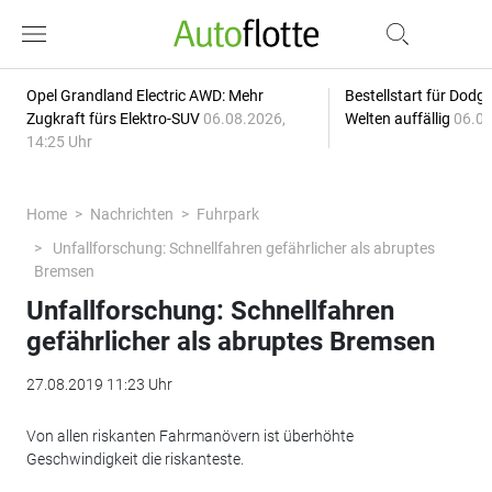
Opel Grandland Electric AWD: Mehr
Bestellstart für Dodg
Zugkraft fürs Elektro-SUV
06.08.2026,
Welten auffällig
06.08
14:25 Uhr
Home
Nachrichten
Fuhrpark
Unfallforschung: Schnellfahren gefährlicher als abruptes
Bremsen
Unfallforschung: Schnellfahren
gefährlicher als abruptes Bremsen
27.08.2019 11:23 Uhr
Von allen riskanten Fahrmanövern ist überhöhte
Geschwindigkeit die riskanteste.