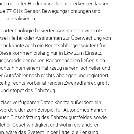
nehmer oder Hindernisse leichter erkennen lassen.
eue 77-GHz-Sensor, Bewegungsrichtungen und
r zu realisieren.
dartechnologie basierten Assistenten wie Tot-
sel-Helfer oder Assistenten zur Überwachung von
ehr könnte auch ein Rechtsabbiegeassistent für
Diese kommen bislang nur in
Lkw
zum Einsatz.
ungsgrads der neuen Radarsensoren ließen sich
rechts hinten einem Fahrzeug nähern, schneller und
er Autofahrer nach rechts abbiegen und registriert
eitig rechts vorbeifahrenden Zweiradfahrer, greift
 und stoppt das Fahrzeug.
räziser verfügbaren Daten könnte außerdem ein
werden, der zum Beispiel für
Autonomes Fahren
enauen Einschätzung des Fahrzeugumfeldes sowie
elcher Geschwindigkeit und wohin die anderen
n, wäre das System in der Lage, die Lenkung