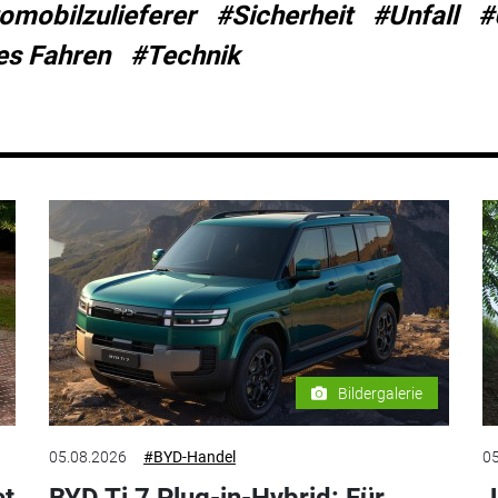
omobilzulieferer
#Sicherheit
#Unfall
#
s Fahren
#Technik
Bildergalerie
05.08.2026
#BYD-Handel
05
et
BYD Ti 7 Plug-in-Hybrid: Für
J