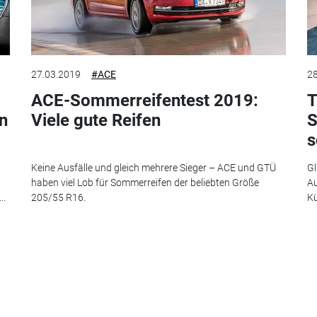
27.03.2019
#ACE
28
ACE-Sommerreifentest 2019:
T
en
Viele gute Reifen
S
s
Keine Ausfälle und gleich mehrere Sieger – ACE und GTÜ
Gl
haben viel Lob für Sommerreifen der beliebten Größe
Au
..
205/55 R16.
Kü