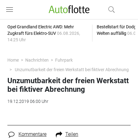
Opel Grandland Electric AWD: Mehr
Bestellstart für Dodg
Zugkraft fürs Elektro-SUV
06.08.2026,
Welten auffällig
06.08
14:25 Uhr
Home
Nachrichten
Fuhrpark
Unzumutbarkeit der freien Werkstatt bei fiktiver Abrechnung
Unzumutbarkeit der freien Werkstatt
bei fiktiver Abrechnung
19.12.2019 06:00 Uhr
Kommentare
Teilen