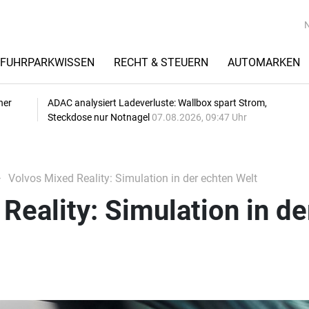
FUHRPARKWISSEN
RECHT & STEUERN
AUTOMARKEN
her
ADAC analysiert Ladeverluste: Wallbox spart Strom,
Steckdose nur Notnagel
07.08.2026, 09:47 Uhr
Volvos Mixed Reality: Simulation in der echten Welt
Reality: Simulation in de