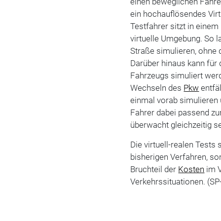
einen beweglichen Fahre
ein hochauflösendes Virt
Testfahrer sitzt in einem
virtuelle Umgebung. So l
Straße simulieren, ohne 
Darüber hinaus kann für 
Fahrzeugs simuliert wer
Wechseln des
Pkw
entfä
einmal vorab simulieren 
Fahrer dabei passend zur
überwacht gleichzeitig s
Die virtuell-realen Tests 
bisherigen Verfahren, so
Bruchteil der
Kosten
im V
Verkehrssituationen. (SP