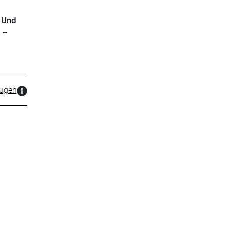
. Und
 –
zugen