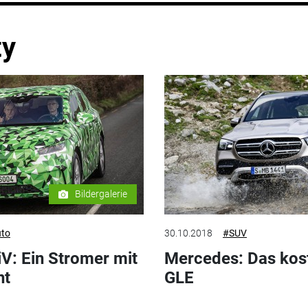
ty
Bildergalerie
uto
30.10.2018
#SUV
V: Ein Stromer mit
Mercedes: Das kost
nt
GLE