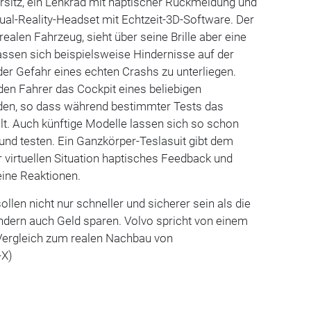
rsitz, ein Lenkrad mit haptischer Rückmeldung und
ual-Reality-Headset mit Echtzeit-3D-Software. Der
 realen Fahrzeug, sieht über seine Brille aber eine
assen sich beispielsweise Hindernisse auf der
der Gefahr eines echten Crashs zu unterliegen.
den Fahrer das Cockpit eines beliebigen
den, so dass während bestimmter Tests das
llt. Auch künftige Modelle lassen sich so schon
und testen. Ein Ganzkörper-Teslasuit gibt dem
 virtuellen Situation haptisches Feedback und
eine Reaktionen.
sollen nicht nur schneller und sicherer sein als die
ndern auch Geld sparen. Volvo spricht von einem
ergleich zum realen Nachbau von
-X)