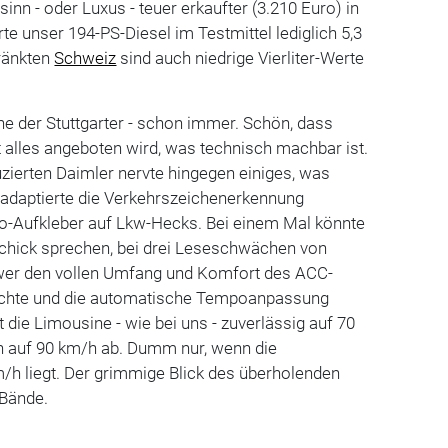
sinn - oder Luxus - teuer erkaufter (3.210 Euro) in
te unser 194-PS-Diesel im Testmittel lediglich 5,3
hränkten
Schweiz
sind auch niedrige Vierliter-Werte
e der Stuttgarter - schon immer. Schön, dass
t alles angeboten wird, was technisch machbar ist.
zierten Daimler nervte hingegen einiges, was
o adaptierte die Verkehrszeichenerkennung
o-Aufkleber auf Lkw-Hecks. Bei einem Mal könnte
hick sprechen, bei drei Leseschwächen von
 wer den vollen Umfang und Komfort des ACC-
hte und die automatische Tempoanpassung
t die Limousine - wie bei uns - zuverlässig auf 70
en auf 90 km/h ab. Dumm nur, wenn die
/h liegt. Der grimmige Blick des überholenden
 Bände.