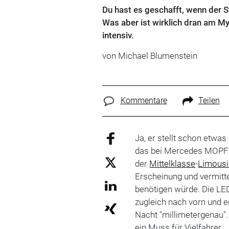
Du hast es geschafft, wenn der St
Was aber ist wirklich dran am M
intensiv.
von Michael Blumenstein
Kommentare
Teilen
Ja, er stellt schon etwas
das bei Mercedes MOPF
der
Mittelklasse
-
Limous
Erscheinung und vermitte
benötigen würde. Die LE
zugleich nach vorn und er
Nacht "millimetergenau".
ein Muss für Vielfahrer.