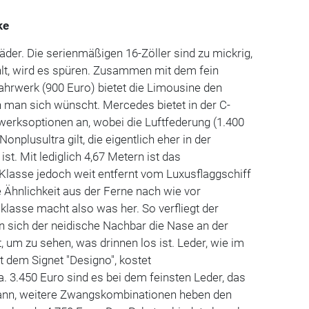
ke
äder. Die serienmäßigen 16-Zöller sind zu mickrig,
hlt, wird es spüren. Zusammen mit dem fein
hrwerk (900 Euro) bietet die Limousine den
 man sich wünscht. Mercedes bietet in der C-
werksoptionen an, wobei die Luftfederung (1.400
onplusultra gilt, die eigentlich eher in der
ist. Mit lediglich 4,67 Metern ist das
Klasse jedoch weit entfernt vom Luxusflaggschiff
 Ähnlichkeit aus der Ferne nach wie vor
elklasse macht also was her. So verfliegt der
n sich der neidische Nachbar die Nase an der
, um zu sehen, was drinnen los ist. Leder, wie im
 dem Signet "Designo", kostet
a. 3.450 Euro sind es bei dem feinsten Leder, das
kann, weitere Zwangskombinationen heben den