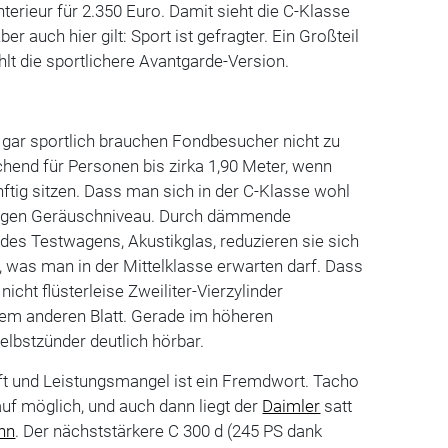
nterieur für 2.350 Euro. Damit sieht die C-Klasse
er auch hier gilt: Sport ist gefragter. Ein Großteil
t die sportlichere Avantgarde-Version.
 gar sportlich brauchen Fondbesucher nicht zu
ichend für Personen bis zirka 1,90 Meter, wenn
nftig sitzen. Dass man sich in der C-Klasse wohl
edrigen Geräuschniveau. Durch dämmende
 des Testwagens, Akustikglas, reduzieren sie sich
 was man in der Mittelklasse erwarten darf. Dass
cht flüsterleise Zweiliter-Vierzylinder
inem anderen Blatt. Gerade im höheren
elbstzünder deutlich hörbar.
aft und Leistungsmangel ist ein Fremdwort. Tacho
uf möglich, und auch dann liegt der
Daimler
satt
hn
. Der nächststärkere C 300 d (245 PS dank