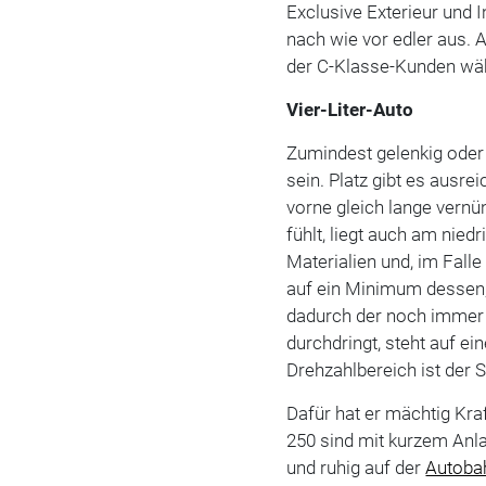
Exclusive Exterieur und I
nach wie vor edler aus. Ab
der C-Klasse-Kunden wähl
Vier-Liter-Auto
Zumindest gelenkig oder
sein. Platz gibt es ausre
vorne gleich lange vernü
fühlt, liegt auch am ni
Materialien und, im Falle
auf ein Minimum dessen,
dadurch der noch immer ni
durchdringt, steht auf e
Drehzahlbereich ist der S
Dafür hat er mächtig Kr
250 sind mit kurzem Anla
und ruhig auf der
Autoba