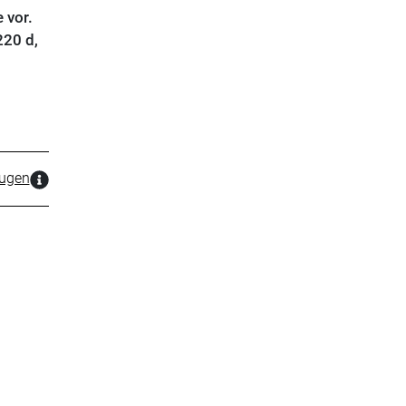
 vor.
220 d,
zugen