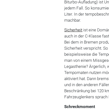
Biturbo-Aufladung) ist Un
jedem Fall. So konsumier
Liter. In der tempobesc
machbar.
Sicherheit
ist eine Domän
auch in der C-Klasse fas
Bei dem in Bremen produ
Sicherheit verspricht. S
beispielsweise die Temp
man von einem Missgesc
Legasthenie? Ärgerlich,
Tempomaten nutzen möc
aktiviert hat. Dann brems
und in den anderen Fäll
Beschränkung bei 120 km
Fahrzeuglenkers sprach
Schreckmoment