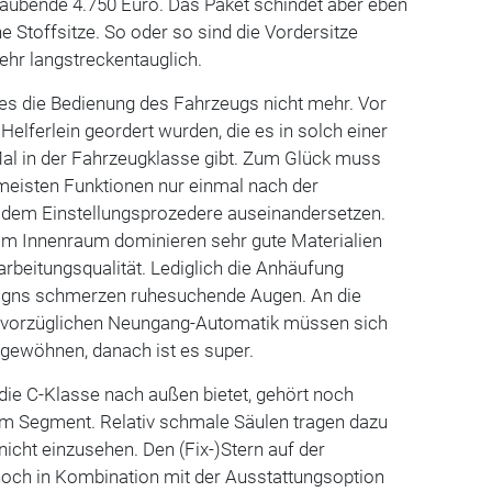
raubende 4.750 Euro. Das Paket schindet aber eben
e Stoffsitze. So oder so sind die Vordersitze
sehr langstreckentauglich.
des die Bedienung des Fahrzeugs nicht mehr. Vor
 Helferlein geordert wurden, die es in solch einer
Mal in der Fahrzeugklasse gibt. Zum Glück muss
e meisten Funktionen nur einmal nach der
dem Einstellungsprozedere auseinandersetzen.
 Im Innenraum dominieren sehr gute Materialien
rbeitungsqualität. Lediglich die Anhäufung
signs schmerzen ruhesuchende Augen. An die
 vorzüglichen Neungang-Automatik müssen sich
gewöhnen, danach ist es super.
 die C-Klasse nach außen bietet, gehört noch
m Segment. Relativ schmale Säulen tragen dazu
h nicht einzusehen. Den (Fix-)Stern auf der
noch in Kombination mit der Ausstattungsoption