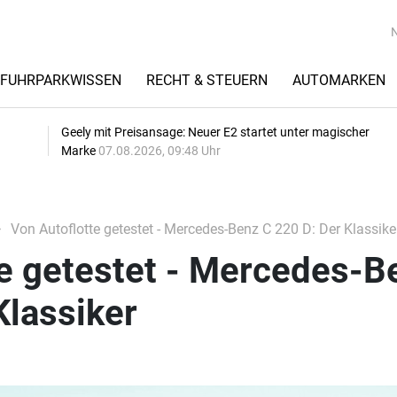
FUHRPARKWISSEN
RECHT & STEUERN
AUTOMARKEN
Geely mit Preisansage: Neuer E2 startet unter magischer
Marke
07.08.2026, 09:48 Uhr
Von Autoflotte getestet - Mercedes-Benz C 220 D: Der Klassike
te getestet - Mercedes-B
Klassiker