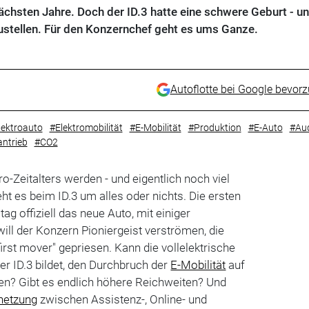
chsten Jahre. Doch der ID.3 hatte eine schwere Geburt - u
stellen. Für den Konzernchef geht es ums Ganze.
Autoflotte bei Google bevor
lektroauto
#Elektromobilität
#E-Mobilität
#Produktion
#E-Auto
#Au
antrieb
#CO2
tro-Zeitalters werden - und eigentlich noch viel
ht es beim ID.3 um alles oder nichts. Die ersten
ag offiziell das neue Auto, mit einiger
ill der Konzern Pioniergeist verströmen, die
irst mover" gepriesen. Kann die vollelektrische
er ID.3 bildet, den Durchbruch der
E-Mobilität
auf
n? Gibt es endlich höhere Reichweiten? Und
netzung
zwischen Assistenz-, Online- und