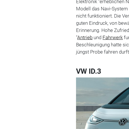
Elektronik "erheblichen
Modell das Navi-System 
nicht funktioniert. Die V
guten Eindruck, von bewä
Erinnerung. Hohe Zufrie
"
Antrieb
und
Fahrwerk
fu
Beschleunigung hatte si
jüngst Probe fahren durf
VW ID.3