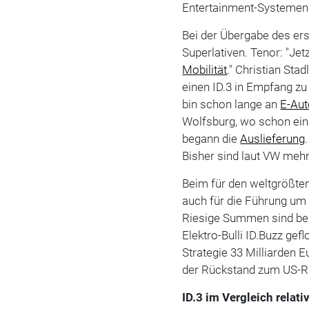
Entertainment-Systemen
Bei der Übergabe des er
Superlativen. Tenor: "Jet
Mobilität
." Christian St
einen ID.3 in Empfang z
bin schon lange an
E-Au
Wolfsburg, wo schon ein
begann die
Auslieferung
Bisher sind laut VW mehr
Beim für den weltgrößte
auch für die Führung um 
Riesige Summen sind bere
Elektro-Bulli ID.Buzz gef
Strategie 33 Milliarden 
der Rückstand zum US-R
ID.3 im Vergleich relati