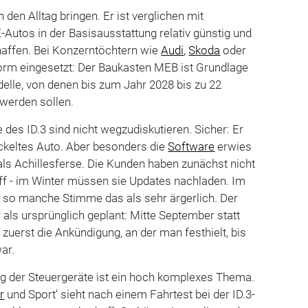
in den Alltag bringen. Er ist verglichen mit
-Autos in der Basisausstattung relativ günstig und
haffen. Bei Konzerntöchtern wie
Audi
,
Skoda
oder
form eingesetzt: Der Baukasten MEB ist Grundlage
delle, von denen bis zum Jahr 2028 bis zu 22
 werden sollen.
des ID.3 sind nicht wegzudiskutieren. Sicher: Er
ckeltes Auto. Aber besonders die
Software
erwies
 als Achillesferse. Die Kunden haben zunächst nicht
iff - im Winter müssen sie Updates nachladen. Im
so manche Stimme das als sehr ärgerlich. Der
 als ursprünglich geplant: Mitte September statt
zuerst die Ankündigung, an der man festhielt, bis
ar.
g der Steuergeräte ist ein hoch komplexes Thema.
r
und Sport' sieht nach einem Fahrtest bei der ID.3-