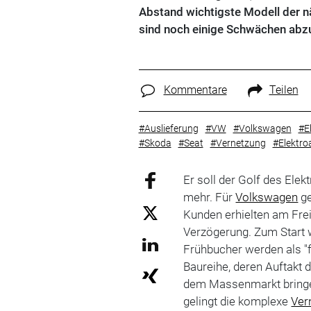
Abstand wichtigste Modell der nä
sind noch einige Schwächen abzu
Kommentare
Teilen
#Auslieferung
#VW
#Volkswagen
#E
#Skoda
#Seat
#Vernetzung
#Elektro
Er soll der Golf des Elek
mehr. Für
Volkswagen
ge
Kunden erhielten am Freit
Verzögerung. Zum Start w
Frühbucher werden als "f
Baureihe, deren Auftakt d
dem Massenmarkt bringe
gelingt die komplexe
Ver