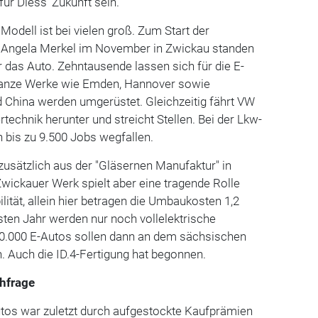
für Diess' Zukunft sein.
Modell ist bei vielen groß. Zum Start der
n Angela Merkel im November in Zwickau standen
ür das Auto. Zehntausende lassen sich für die E-
- ganze Werke wie Emden, Hannover sowie
d China werden umgerüstet. Gleichzeitig fährt VW
technik herunter und streicht Stellen. Bei der Lkw-
 bis zu 9.500 Jobs wegfallen.
usätzlich aus der "Gläsernen Manufaktur" in
wickauer Werk spielt aber eine tragende Rolle
ität, allein hier betragen die Umbaukosten 1,2
sten Jahr werden nur noch vollelektrische
00.000 E-Autos sollen dann an dem sächsischen
. Auch die ID.4-Fertigung hat begonnen.
chfrage
tos war zuletzt durch aufgestockte Kaufprämien