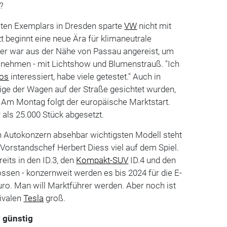
?
sten Exemplars in Dresden sparte
VW
nicht mit
zt beginnt eine neue Ära für klimaneutrale
adler war aus der Nähe von Passau angereist, um
u nehmen - mit Lichtshow und Blumenstrauß. "Ich
tos
interessiert, habe viele getestet." Auch in
ige der Wagen auf der Straße gesichtet wurden,
. Am Montag folgt der europäische Marktstart.
 als 25.000 Stück abgesetzt.
n Autokonzern absehbar wichtigsten Modell steht
Vorstandschef Herbert Diess viel auf dem Spiel.
its in den ID.3, den
Kompakt-SUV
ID.4 und den
lossen - konzernweit werden es bis 2024 für die E-
Euro. Man will Marktführer werden. Aber noch ist
ivalen
Tesla
groß.
v günstig