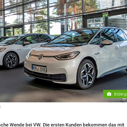
Bilderg
.
trische Wende bei VW. Die ersten Kunden bekommen das mit