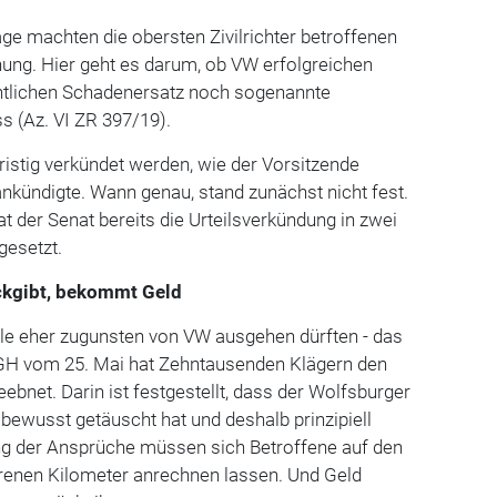
age machten die obersten Zivilrichter betroffenen
ung. Hier geht es darum, ob VW erfolgreichen
ntlichen Schadenersatz noch sogenannte
s (Az. VI ZR 397/19).
fristig verkündet werden, wie der Vorsitzende
ankündigte. Wann genau, stand zunächst nicht fest.
t der Senat bereits die Urteilsverkündung in zwei
gesetzt.
ückgibt, bekommt Geld
le eher zugunsten von VW ausgehen dürften - das
 BGH vom 25. Mai hat Zehntausenden Klägern den
bnet. Darin ist festgestellt, dass der Wolfsburger
ewusst getäuscht hat und deshalb prinzipiell
ung der Ansprüche müssen sich Betroffene auf den
hrenen Kilometer anrechnen lassen. Und Geld