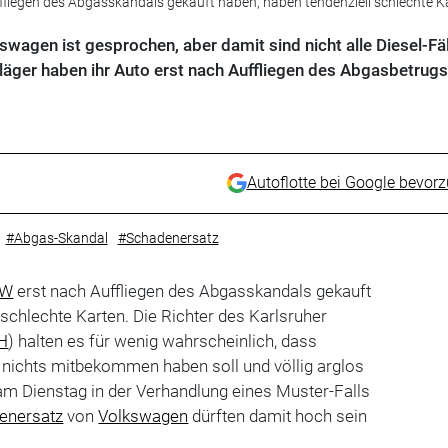
uffliegen des Abgasskandals gekauft haben, haben tendenziell schlechte K
wagen ist gesprochen, aber damit sind nicht alle Diesel-Fäl
äger haben ihr Auto erst nach Auffliegen des Abgasbetrugs
Autoflotte bei Google bevor
#Abgas-Skandal
#Schadenersatz
VW
erst nach Auffliegen des Abgasskandals gekauft
 schlechte Karten. Die Richter des Karlsruher
H
) halten es für wenig wahrscheinlich, dass
nichts mitbekommen haben soll und völlig arglos
am Dienstag in der Verhandlung eines Muster-Falls
enersatz
von
Volkswagen
dürften damit hoch sein