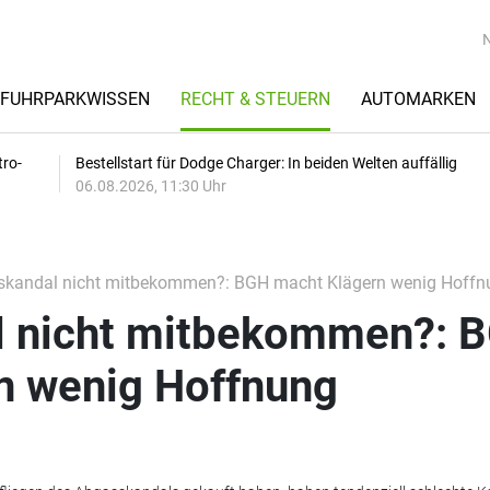
FUHRPARKWISSEN
RECHT & STEUERN
AUTOMARKEN
tro-
Bestellstart für Dodge Charger: In beiden Welten auffällig
06.08.2026, 11:30 Uhr
skandal nicht mitbekommen?: BGH macht Klägern wenig Hoffn
l nicht mitbekommen?: 
n wenig Hoffnung