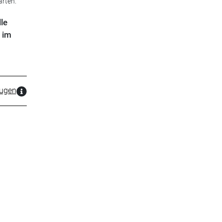
arten.
le
 im
zugen