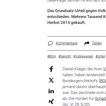
Diesel-Kläger, die ihren VW erst nach A
Das Grundsatz-Urteil gegen Volks
entschieden. Mehrere Tausend Kl
Herbst 2015 gekauft.
Kommentare
Teilen
#BGH
#Gericht
#Volkswagen
#Urteil
Diesel-Kläger, die ihren
haben, haben tendenziell
Bundesgerichtshofs (
BG
jemand davon überhaupt 
war. Das zeichnete sich 
ab. Die Hürden für
Schad
(Az. VI ZR 5/20).