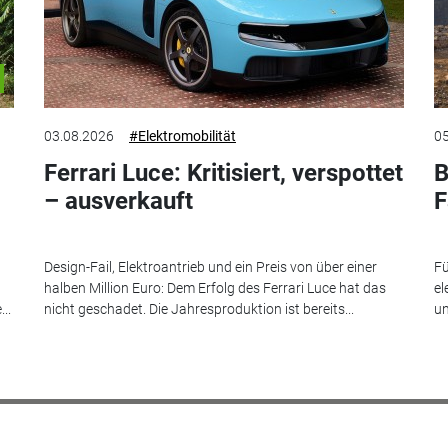
03.08.2026
#Elektromobilität
05
Ferrari Luce: Kritisiert, verspottet
B
– ausverkauft
F
Design-Fail, Elektroantrieb und ein Preis von über einer
Fü
halben Million Euro: Dem Erfolg des Ferrari Luce hat das
el
..
nicht geschadet. Die Jahresproduktion ist bereits...
un