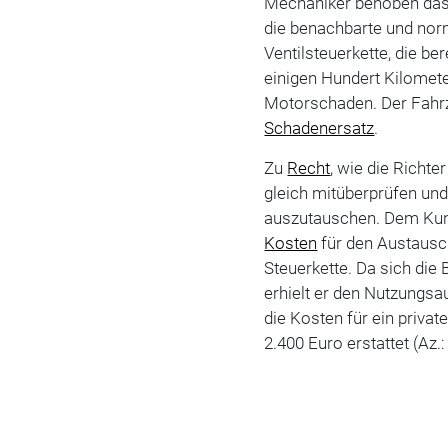
Mechaniker behoben das
die benachbarte und nor
Ventilsteuerkette, die b
einigen Hundert Kilomete
Motorschaden. Der Fahrz
Schadenersatz
.
Zu
Recht
, wie die Richte
gleich mitüberprüfen u
auszutauschen. Dem Kun
Kosten
für den Austausch
Steuerkette. Da sich die
erhielt er den Nutzungsa
die Kosten für ein priva
2.400 Euro erstattet (Az.: