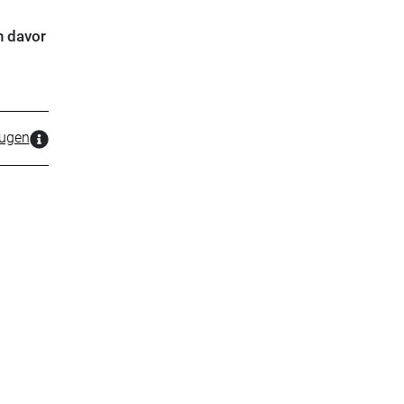
n davor
zugen