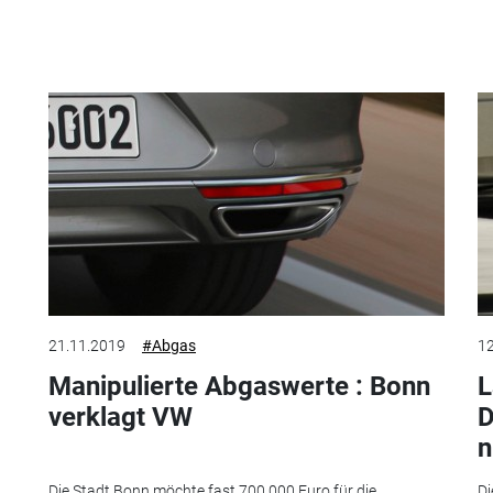
21.11.2019
#Abgas
12
Manipulierte Abgaswerte : Bonn
L
verklagt VW
D
n
Die Stadt Bonn möchte fast 700.000 Euro für die
Di