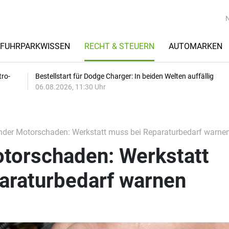
FUHRPARKWISSEN
RECHT & STEUERN
AUTOMARKEN
tro-
Bestellstart für Dodge Charger: In beiden Welten auffällig
06.08.2026, 11:30 Uhr
der Motorschaden: Werkstatt muss bei Reparaturbedarf warne
torschaden: Werkstatt
araturbedarf warnen