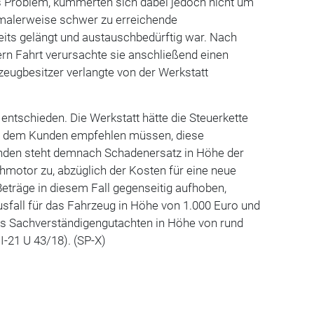
 Problem, kümmerten sich dabei jedoch nicht um
malerweise schwer zu erreichende
ereits gelängt und austauschbedürftig war. Nach
rn Fahrt verursachte sie anschließend einen
eugbesitzer verlangte von der Werkstatt
r entschieden. Die Werkstatt hätte die Steuerkette
nd dem Kunden empfehlen müssen, diese
den steht demnach Schadenersatz in Höhe der
motor zu, abzüglich der Kosten für eine neue
 Beträge in diesem Fall gegenseitig aufhoben,
usfall für das Fahrzeug in Höhe von 1.000 Euro und
tes Sachverständigengutachten in Höhe von rund
 I-21 U 43/18). (SP-X)