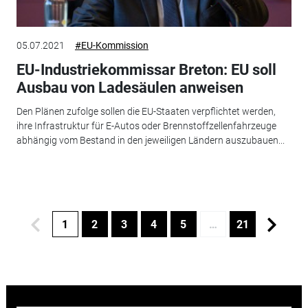
05.07.2021
#EU-Kommission
EU-Industriekommissar Breton: EU soll
Ausbau von Ladesäulen anweisen
Den Plänen zufolge sollen die EU-Staaten verpflichtet werden,
ihre Infrastruktur für E-Autos oder Brennstoffzellenfahrzeuge
abhängig vom Bestand in den jeweiligen Ländern auszubauen...
1
2
3
4
5
…
21