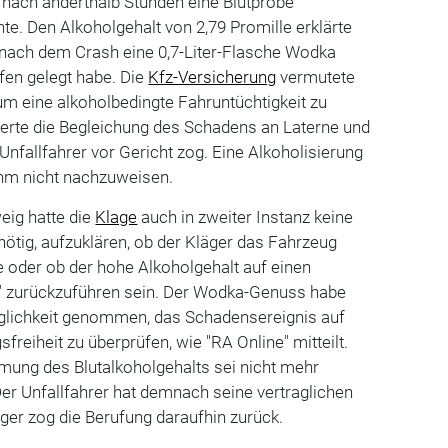
st nach anderthalb Stunden eine Blutprobe
. Den Alkoholgehalt von 2,79 Promille erklärte
 nach dem Crash eine 0,7-Liter-Flasche Wodka
fen gelegt habe. Die
Kfz-Versicherung
vermutete
 um eine alkoholbedingte Fahruntüchtigkeit zu
gerte die Begleichung des Schadens an Laterne und
Unfallfahrer vor Gericht zog. Eine Alkoholisierung
ihm nicht nachzuweisen.
ig hatte die
Klage
auch in zweiter Instanz keine
nötig, aufzuklären, ob der Kläger das Fahrzeug
be oder ob der hohe Alkoholgehalt auf einen
" zurückzuführen sein. Der Wodka-Genuss habe
glichkeit genommen, das Schadensereignis auf
sfreiheit zu überprüfen, wie "RA Online" mitteilt.
mung des Blutalkoholgehalts sei nicht mehr
er Unfallfahrer hat demnach seine vertraglichen
läger zog die Berufung daraufhin zurück.