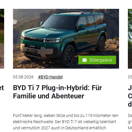
Bildergalerie
05.08.2026
#BYD-Handel
05
et
BYD Ti 7 Plug-in-Hybrid: Für
J
Familie und Abenteuer
C
d
Fünf Meter lang, sieben Sitze und bis zu 119 Kilometer rein
De
elektrische Reichweite: Der BYD Ti 7 ist vielseitig talentiert
gr
und vermutlich 2027 auch in Deutschland erhältlich.
Mo