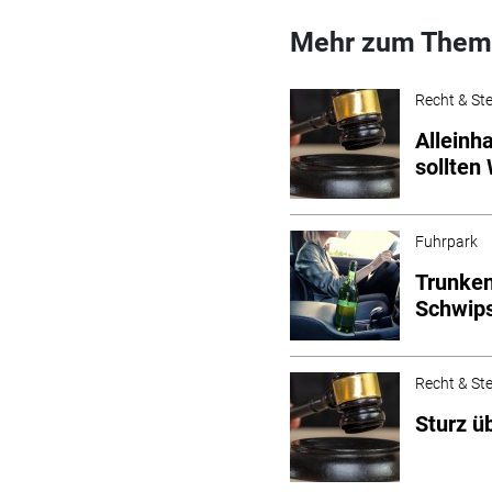
Mehr zum Them
Recht & St
Alleinh
sollten
Fuhrpark
Trunken
Schwip
Recht & St
Sturz ü