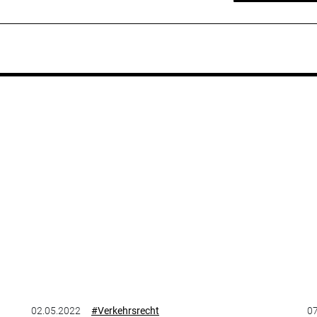
02.05.2022
#Verkehrsrecht
07