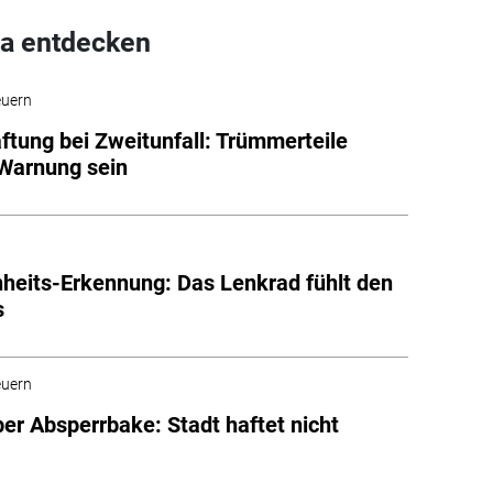
a entdecken
euern
aftung bei Zweitunfall: Trümmerteile
 Warnung sein
heits-Erkennung: Das Lenkrad fühlt den
s
euern
ber Absperrbake: Stadt haftet nicht