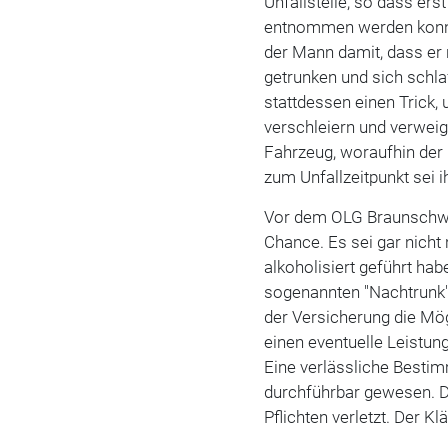
Unfallstelle, so dass er
entnommen werden konnte
der Mann damit, dass er
getrunken und sich schla
stattdessen einen Trick,
verschleiern und verwei
Fahrzeug, woraufhin der 
zum Unfallzeitpunkt sei 
Vor dem OLG Braunschwe
Chance. Es sei gar nicht 
alkoholisiert geführt ha
sogenannten "Nachtrunk
der Versicherung die Mö
einen eventuelle Leistung
Eine verlässliche Bestim
durchführbar gewesen. D
Pflichten verletzt. Der K