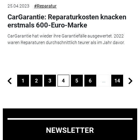
25.04.2023
#Reparatur
CarGarantie: Reparaturkosten knacken
erstmals 600-Euro-Marke
CarGarantie hat wieder ihre Garantiefälle ausgewertet. 2022
waren Reparaturen durchschnittlich teurer als im Jahr davor.
1
2
3
4
5
6
…
14
NEWSLETTER