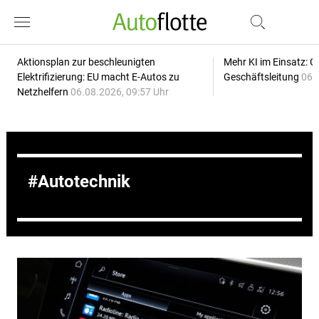
Aktionsplan zur beschleunigten
Mehr KI im Einsatz: G
Elektrifizierung: EU macht E-Autos zu
Geschäftsleitung
06.
Netzhelfern
06.08.2026, 09:57 Uhr
Autotechnik