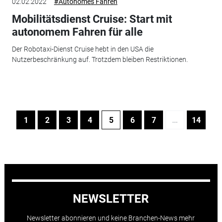
02.02.2022
#Autonomes Fahren
Mobilitätsdienst Cruise: Start mit
autonomem Fahren für alle
Der Robotaxi-Dienst Cruise hebt in den USA die
Nutzerbeschränkung auf. Trotzdem bleiben Restriktionen.
1
2
3
4
5
6
7
…
14
NEWSLETTER
Newsletter abonnieren und keine Branchen-News mehr