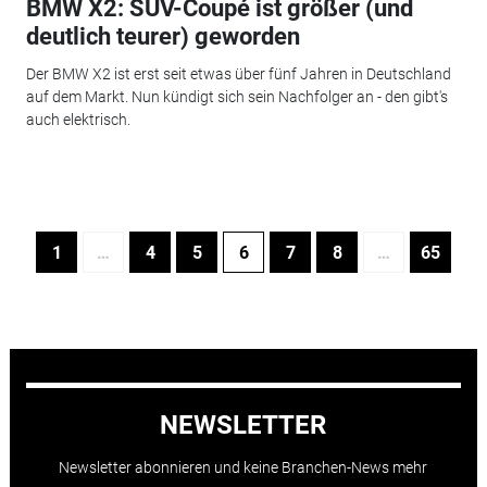
BMW X2: SUV-Coupé ist größer (und
deutlich teurer) geworden
Der BMW X2 ist erst seit etwas über fünf Jahren in Deutschland
auf dem Markt. Nun kündigt sich sein Nachfolger an - den gibt's
auch elektrisch.
1
…
4
5
6
7
8
…
65
NEWSLETTER
Newsletter abonnieren und keine Branchen-News mehr