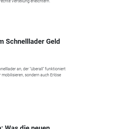
echte Verteilung erleichtern.
m Schnelllader Geld
elllader an, der "überall" funktioniert
 mobilisieren, sondern auch Erlöse
: Was die neuen