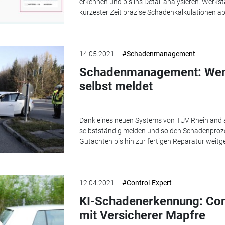
erkennen und bis ins Detail analysieren. Werks
kürzester Zeit präzise Schadenkalkulationen a
14.05.2021
#Schadenmanagement
Schadenmanagement: Wenn
selbst meldet
Dank eines neuen Systems von TÜV Rheinland so
selbstständig melden und so den Schadenproze
Gutachten bis hin zur fertigen Reparatur weitg
12.04.2021
#Control-Expert
KI-Schadenerkennung: Cont
mit Versicherer Mapfre