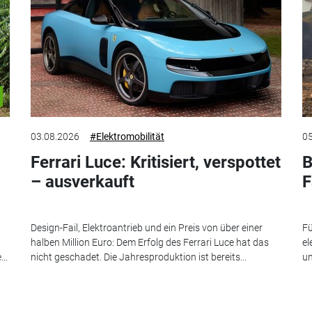
03.08.2026
#Elektromobilität
05
Ferrari Luce: Kritisiert, verspottet
B
– ausverkauft
F
Design-Fail, Elektroantrieb und ein Preis von über einer
Fü
halben Million Euro: Dem Erfolg des Ferrari Luce hat das
el
..
nicht geschadet. Die Jahresproduktion ist bereits...
un