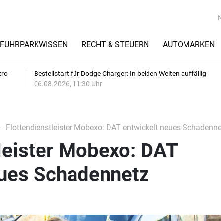
FUHRPARKWISSEN
RECHT & STEUERN
AUTOMARKEN
tro-
Bestellstart für Dodge Charger: In beiden Welten auffällig
06.08.2026, 11:30 Uhr
Flottendienstleister Mobexo: DAT entwickelt neues Schadenne
leister Mobexo: DAT
eues Schadennetz