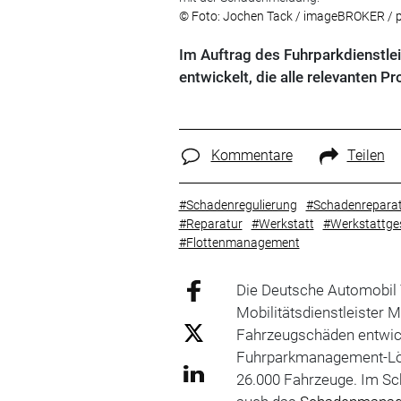
© Foto: Jochen Tack / imageBROKER / pi
Im Auftrag des Fuhrparkdienstl
entwickelt, die alle relevanten P
Kommentare
Teilen
#Schadenregulierung
#Schadenrepara
#Reparatur
#Werkstatt
#Werkstattge
#Flottenmanagement
Die Deutsche Automobil
Mobilitätsdienstleister 
Fahrzeugschäden entwick
Fuhrparkmanagement-Lös
26.000 Fahrzeuge. Im Sc