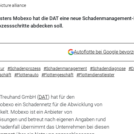
cture alliance
eisters Mobexo hat die DAT eine neue Schadenmanagement
rozessschritte abdecken soll.
Autoflotte bei Google bevor
tur
#Schadenprozess
#Schadenmanagement
#Schadendiagnose
#D
schäft
#Flottenauto
#Flottengeschäft
#Flottendienstleister
 Treuhand GmbH (
DAT
) hat für den
Mobexo ein Schadennetz für die Abwicklung von
elt. Mobexo ist ein Anbieter von
ungen und betreut nach eigenen Angaben rund
hadenfall übernimmt das Untenrehmen bei diesen