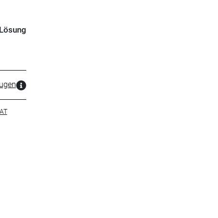
-Lösung
zugen
AT