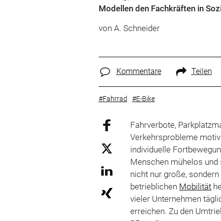
Modellen den Fachkräften in Sozi
von A. Schneider
Kommentare
Teilen
#Fahrrad
#E-Bike
Fahrverbote, Parkplatzma
Verkehrsprobleme motivi
individuelle Fortbewegun
Menschen mühelos und si
nicht nur große, sondern
betrieblichen
Mobilität
he
vieler Unternehmen tägl
erreichen. Zu den Umtrie