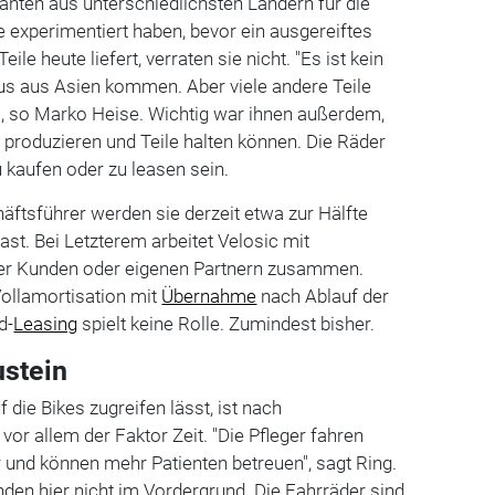
nten aus unterschiedlichsten Ländern für die
e experimentiert haben, bevor ein ausgereiftes
ile heute liefert, verraten sie nicht. "Es ist kein
us aus Asien kommen. Aber viele andere Teile
", so Marko Heise. Wichtig war ihnen außerdem,
 produzieren und Teile halten können. Die Räder
u kaufen oder zu leasen sein.
ftsführer werden sie derzeit etwa zur Hälfte
ast. Bei Letzterem arbeitet Velosic mit
der Kunden oder eigenen Partnern zusammen.
oll­amortisation mit
Übernahme
nach Ablauf der
d-
Leasing
spielt keine Rolle. Zumindest bisher.
ustein
 die Bikes zugreifen lässt, ist nach
or allem der Faktor Zeit. "Die Pfleger fahren
r und können mehr Patienten betreuen", sagt Ring.
nden hier nicht im Vordergrund. Die Fahrräder sind