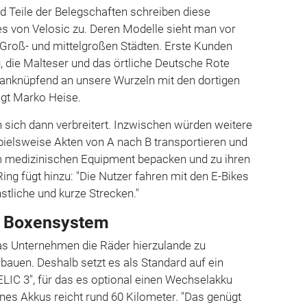
d Teile der Belegschaften schreiben diese
es von Velosic zu. Deren Modelle sieht man vor
 Groß- und mittelgroßen Städten. Erste Kunden
g, die Malteser und das örtliche Deutsche Rote
 anknüpfend an unsere Wurzeln mit den dortigen
agt Marko Heise.
 sich dann verbreitert. Inzwischen würden weitere
pielsweise Akten von A nach B transportieren und
m medizinischen Equipment bepacken und zu ihren
ing fügt hinzu: "Die Nutzer fahren mit den E-Bikes
stliche und kurze Strecken."
t ­Boxensystem
as Unternehmen die Räder hierzulande zu
bauen. Deshalb setzt es als Standard auf ein
IC 3", für das es optional einen Wechselakku
eines Akkus reicht rund 60 Kilometer. "Das genügt