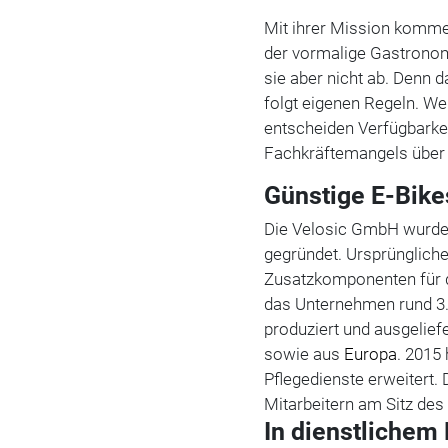
Mit ihrer Mission komme
der vormalige Gastronom
sie aber nicht ab. Denn 
folgt eigenen Regeln. W
entscheiden Verfügbarkei
Fachkräftemangels über d
Günstige E-Bike
Die Velosic GmbH wurde
gegründet. Ursprüngliche
Zusatzkomponenten für de
das Unternehmen rund 3.
produziert und ausgeliefer
sowie aus
Europa
. 2015 
Pflegedienste erweitert. D
Mitarbeitern am Sitz des B
In dienstlichem 