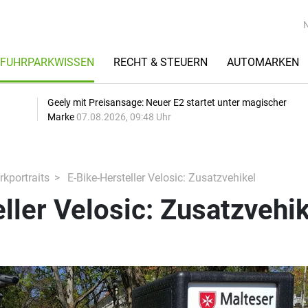
FUHRPARKWISSEN
RECHT & STEUERN
AUTOMARKEN
Geely mit Preisansage: Neuer E2 startet unter magischer
Marke
07.08.2026, 09:48 Uhr
kportraits
E-Bike-Hersteller Velosic: Zusatzvehikel
ller Velosic: Zusatzvehik