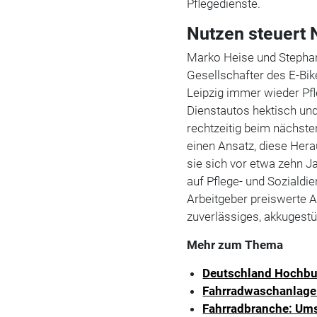
Pflegedienste.
Nutzen steuert 
Marko Heise und Stephan
Gesellschafter des E-Bik
Leipzig immer wieder Pf
Dienstautos hektisch und
rechtzeitig beim nächste
einen Ansatz, diese Her
sie sich vor etwa zehn J
auf Pflege- und Sozialdie
Arbeitgeber preiswerte A
zuverlässiges, akkugestüt
Mehr zum Thema
Deutschland Hochbur
Fahrradwaschanlage
Fahrradbranche: Umsa