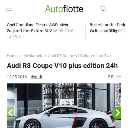
Opel Grandland Electric AWD: Mehr
Bestellstart für Dodg
Zugkraft fürs Elektro-SUV
06.08.2026,
Welten auffällig
06.08
14:25 Uhr
Home
Mediathek
Audi R8 Coupe V10 plus edition 24h
Audi R8 Coupe V10 plus edition 24h
12.05.2016
#Audi
5 Bilder