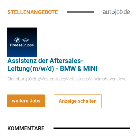
STELLENANGEBOTE
Assistenz der Aftersales-
Leitung(m/w/d) - BMW & MINI
Oldenburg (Oldb);Westerstede;Wiefelstede;Wilhelmshaven;Jever
weitere Jobs
Anzeige schalten
KOMMENTARE