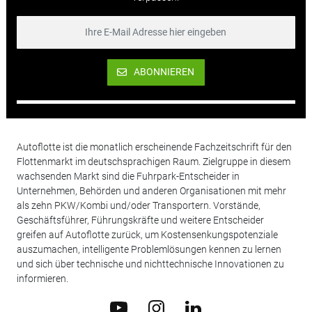
ABONNIEREN
Autoflotte ist die monatlich erscheinende Fachzeitschrift für den
Flottenmarkt im deutschsprachigen Raum. Zielgruppe in diesem
wachsenden Markt sind die Fuhrpark-Entscheider in
Unternehmen, Behörden und anderen Organisationen mit mehr
als zehn PKW/Kombi und/oder Transportern. Vorstände,
Geschäftsführer, Führungskräfte und weitere Entscheider
greifen auf Autoflotte zurück, um Kostensenkungspotenziale
auszumachen, intelligente Problemlösungen kennen zu lernen
und sich über technische und nichttechnische Innovationen zu
informieren.