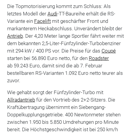
Die Topmotorisierung kommt zum Schluss: Als
letztes Modell der
Audi
-TT-Baureihe erhält die RS-
Variante ein
Facelift
mit geschärfter Front und
markanterem Heckabschluss. Unverändert bleibt der
Antrieb
. Der 4,20 Meter lange Sportler fährt weiter mit
dem bekannten 2,5-Liter-Fünfzylinder-Turbobenziner
mit 294 kW / 400 PS vor. Die Preise für das
Coupé
starten bei 56.890 Euro netto, für den
Roadster
ab 59.243 Euro, damit sind die ab 7. Februar
bestellbaren RS-Varianten 1.092 Euro netto teurer als
zuvor.
Wie gehabt sorgt der Fünfzylinder-Turbo mit
Allradantrieb
für den Vortrieb des 2+2-Sitzers. Die
Kraftübertragung übernimmt ein Siebengang-
Doppelkupplungsgetriebe. 400 Newtonmeter stehen
zwischen 1.950 bis 5.850 Umdrehungen pro Minute
bereit. Die Höchstgeschwindigkeit ist bei 250 km/h