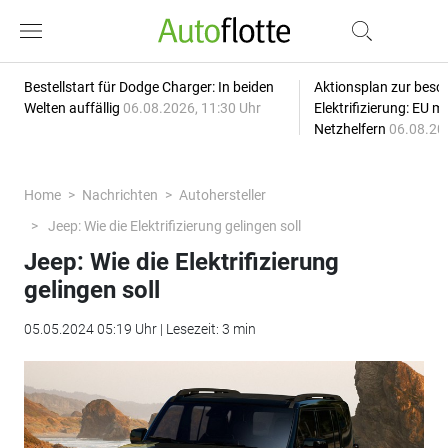
Bestellstart für Dodge Charger: In beiden
Aktionsplan zur besc
Welten auffällig
06.08.2026, 11:30 Uhr
Elektrifizierung: EU 
Netzhelfern
06.08.20
Home
Nachrichten
Autohersteller
Jeep: Wie die Elektrifizierung gelingen soll
Jeep: Wie die Elektrifizierung
gelingen soll
05.05.2024 05:19 Uhr | Lesezeit: 3 min