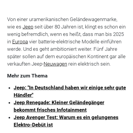
Von einer uramerikanischen Geländewagenmarke,
wie es
Jeep
seit über 80 Jahren ist, klingt es schon ein
wenig befremdlich, wenn es heißt, dass man bis 2025
in
Europa
vier batterie-elektrische Modelle einführen
werde. Und es geht ambitioniert weiter. Fünf Jahre
später sollen auf dem europäischen Kontinent gar alle
verkauften Jeep-
Neuwagen
rein elektrisch sein.
Mehr zum Thema
Jeep: "In Deutschland haben wir einige sehr gute
Händler"
Jeep Renegade: Kleiner Geländegänger
bekommt frisches Infotainment
Jeep Avenger Test: Warum es ein gelungenes
Elektro-Debüt ist