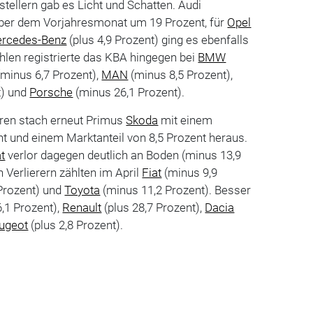
tellern gab es Licht und Schatten. Audi
ber dem Vorjahresmonat um 19 Prozent, für
Opel
rcedes-Benz
(plus 4,9 Prozent) ging es ebenfalls
hlen registrierte das KBA hingegen bei
BMW
minus 6,7 Prozent),
MAN
(minus 8,5 Prozent),
t) und
Porsche
(minus 26,1 Prozent).
ren stach erneut Primus
Skoda
mit einem
t und einem Marktanteil von 8,5 Prozent heraus.
t
verlor dagegen deutlich an Boden (minus 13,9
 Verlierern zählten im April
Fiat
(minus 9,9
Prozent) und
Toyota
(minus 11,2 Prozent). Besser
6,1 Prozent),
Renault
(plus 28,7 Prozent),
Dacia
ugeot
(plus 2,8 Prozent).