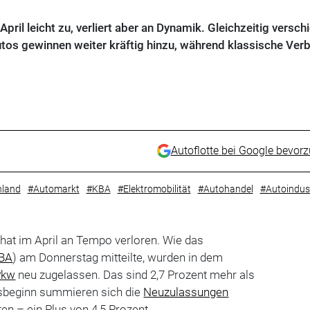
ril leicht zu, verliert aber an Dynamik. Gleichzeitig versch
utos gewinnen weiter kräftig hinzu, während klassische Ver
Autoflotte bei Google bevor
hland
#Automarkt
#KBA
#Elektromobilität
#Autohandel
#Autoindust
hat im April an Tempo verloren. Wie das
BA
) am Donnerstag mitteilte, wurden in dem
Pkw
neu zugelassen. Das sind 2,7 Prozent mehr als
resbeginn summieren sich die
Neuzulassungen
en – ein Plus von 4,5 Prozent.