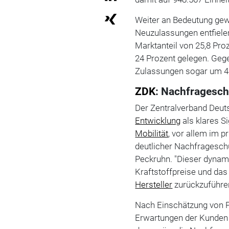
Weiter an Bedeutung gewi
Neuzulassungen entfielen
Marktanteil von 25,8 Proz
24 Prozent gelegen. Geg
Zulassungen sogar um 41
ZDK
: Nachfragesch
Der Zentralverband Deut
Entwicklung
als klares S
Mobilität
, vor allem im p
deutlicher Nachfragesch
Peckruhn. "Dieser dynami
Kraftstoffpreise und da
Hersteller
zurückzuführen
Nach Einschätzung von P
Erwartungen der Kunden v