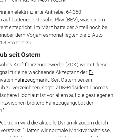
nnen elektrifizierte Antriebe. 64.350
 auf batterieelektrische Pkw (BEV), was einem
ent entspricht. Im März hatte der Anteil noch bei
enüber dem Vorjahresmonat legten die E-Auto-
,3 Prozent zu.
ub seit Ostern
sches Kraftfahrzeuggewerbe (ZDK) wertet diese
ignal für eine wachsende Akzeptanz der
E-
rivaten
Fahrzeugmarkt
. Seit Ostern sei ein
ub zu verzeichnen, sagte ZDK-Präsident Thomas
schere Hochlauf ist vor allem auf die gestiegenen
s inzwischen breitere Fahrzeugangebot der
."
eckruhn wird die aktuelle Dynamik zudem durch
erstärkt: "Hätten wir normale Marktverhältnisse,