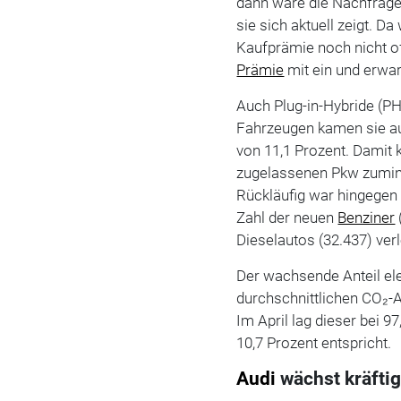
dann wäre die Nachfrage 
sie sich aktuell zeigt. Da
Kaufprämie noch nicht off
Prämie
mit ein und erwar
Auch Plug-in-Hybride (PH
Fahrzeugen kamen sie auf
von 11,1 Prozent. Damit 
zugelassenen Pkw zuminde
Rückläufig war hingegen
Zahl der neuen
Benziner
Dieselautos (32.437) ver
Der wachsende Anteil ele
durchschnittlichen CO₂-
Im April lag dieser bei
10,7 Prozent entspricht.
Audi
wächst kräfti