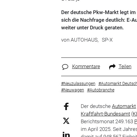
Der deutsche Pkw-Markt legt im Ap
sich die Nachfrage deutlich: E-A
weiter unter Druck geraten.
von
AUTOHAUS,
SP-X
Kommentare
Teilen
#Neuzulassungen
#Automarkt Deutsc
#Neuwagen
#Autobranche
Der deutsche
Automarkt
Kraftfahrt-Bundesamt
(
K
Berichtsmonat 249.163
im April 2025. Seit Jah
damit auf 948.567 Einheit