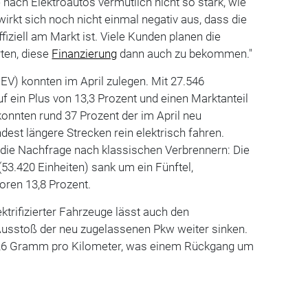
nach Elektroautos vermutlich nicht so stark, wie
 wirkt sich noch nicht einmal negativ aus, dass die
iziell am Markt ist. Viele Kunden planen die
ten, diese
Finanzierung
dann auch zu bekommen."
EV) konnten im April zulegen. Mit 27.546
 ein Plus von 13,3 Prozent und einen Marktanteil
konnten rund 37 Prozent der im April neu
st längere Strecken rein elektrisch fahren.
 die Nachfrage nach klassischen Verbrennern: Die
(53.420 Einheiten) sank um ein Fünftel,
loren 13,8 Prozent.
ktrifizierter Fahrzeuge lässt auch den
Ausstoß der neu zugelassenen Pkw weiter sinken.
 97,6 Gramm pro Kilometer, was einem Rückgang um
g