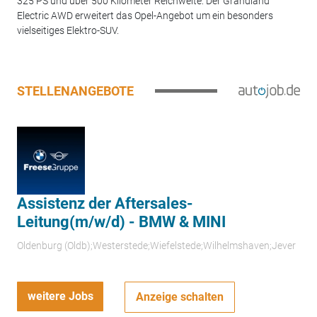
325 PS und über 500 Kilometer Reichweite: Der Grandland
Electric AWD erweitert das Opel-Angebot um ein besonders
vielseitiges Elektro-SUV.
STELLENANGEBOTE
Assistenz der Aftersales-
Leitung(m/w/d) - BMW & MINI
Oldenburg (Oldb);Westerstede;Wiefelstede;Wilhelmshaven;Jever
weitere Jobs
Anzeige schalten