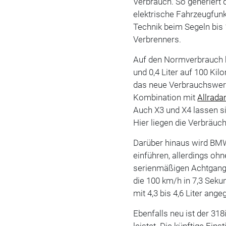
Verbrauch. So generiert 
elektrische Fahrzeugfun
Technik beim Segeln bis 
Verbrenners.
Auf den Normverbrauch b
und 0,4 Liter auf 100 Kil
das neue Verbrauchswerte
Kombination mit
Allrada
Auch X3 und X4 lassen s
Hier liegen die Verbräuch
Darüber hinaus wird BMW
einführen, allerdings oh
serienmäßigen Achtgang
die 100 km/h in 7,3 Sek
mit 4,3 bis 4,6 Liter ang
Ebenfalls neu ist der 31
leistet. Die künftige Ein