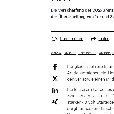
Die Verschärfung der CO2-Grenz
der Überarbeitung von 1er und 3e
Kommentare
Teilen
#BMW
#Motor
#Neuheiten
#Modellpo
Für gleich mehrere Baur
Antriebsoptionen ein. Un
den 3er sowie einen Mild
Bei letzterem handelt es
Zweilitervierzylinder mit
starken 48-Volt-Starterg
sorgt für bessere Besch