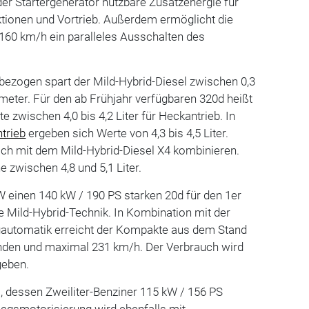
der Startergenerator nutzbare Zusatzenergie für
ktionen und Vortrieb. Außerdem ermöglicht die
160 km/h ein paralleles Ausschalten des
ezogen spart der Mild-Hybrid-Diesel zwischen 0,3
ometer. Für den ab Frühjahr verfügbaren 320d heißt
 zwischen 4,0 bis 4,2 Liter für Heckantrieb. In
ntrieb
ergeben sich Werte von 4,3 bis 4,5 Liter.
ich mit dem Mild-Hybrid-Diesel X4 kombinieren.
e zwischen 4,8 und 5,1 Liter.
 einen 140 kW / 190 PS starken 20d für den 1er
ne Mild-Hybrid-Technik. In Kombination mit der
automatik erreicht der Kompakte aus dem Stand
unden und maximal 231 km/h. Der Verbrauch wird
egeben.
8i, dessen Zweiliter-Benziner 115 kW / 156 PS
stiegsmotorisierung wird ebenfalls mit