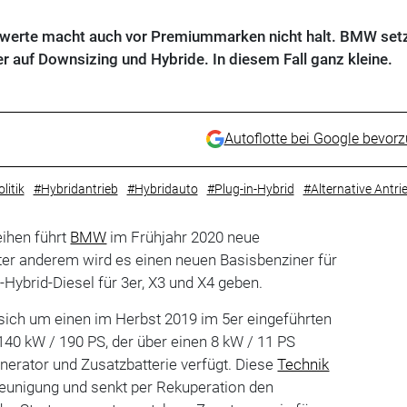
werte macht auch vor Premiummarken nicht halt. BMW setz
r auf Downsizing und Hybride. In diesem Fall ganz kleine.
Autoflotte bei Google bevor
litik
#Hybridantrieb
#Hybridauto
#Plug-in-Hybrid
#Alternative Antri
eihen führt
BMW
im Frühjahr 2020 neue
ter anderem wird es einen neuen Basisbenziner für
-Hybrid-Diesel für 3er, X3 und X4 geben.
 sich um einen im Herbst 2019 im 5er eingeführten
 140 kW / 190 PS, der über einen 8 kW / 11 PS
enerator und Zusatzbatterie verfügt. Diese
Technik
leunigung und senkt per Rekuperation den