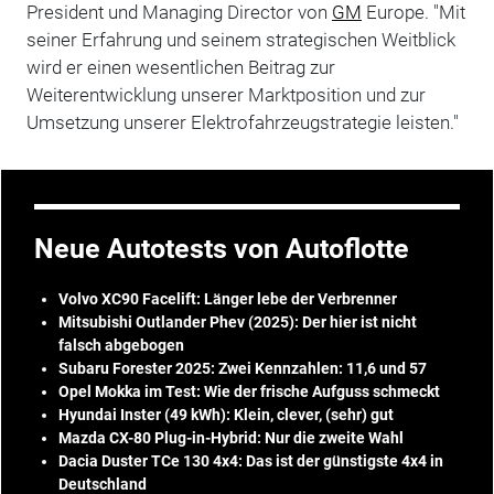
President und Managing Director von
GM
Europe. "Mit
seiner Erfahrung und seinem strategischen Weitblick
wird er einen wesentlichen Beitrag zur
Weiterentwicklung unserer Marktposition und zur
Umsetzung unserer Elektrofahrzeugstrategie leisten."
Neue Autotests von Autoflotte
Volvo XC90 Facelift: Länger lebe der Verbrenner
Mitsubishi Outlander Phev (2025): Der hier ist nicht
falsch abgebogen
Subaru Forester 2025: Zwei Kennzahlen: 11,6 und 57
Opel Mokka im Test: Wie der frische Aufguss schmeckt
Hyundai Inster (49 kWh): Klein, clever, (sehr) gut
Mazda CX-80 Plug-in-Hybrid: Nur die zweite Wahl
Dacia Duster TCe 130 4x4: Das ist der günstigste 4x4 in
Deutschland