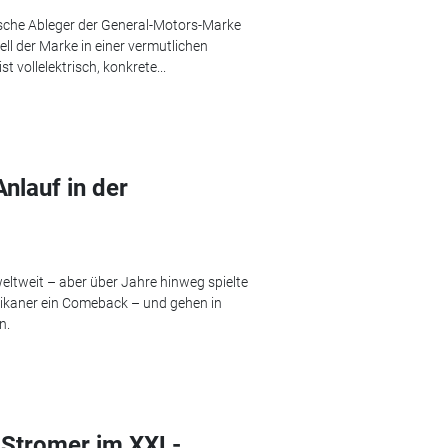
sische Ableger der General-Motors-Marke
ell der Marke in einer vermutlichen
 vollelektrisch, konkrete...
Anlauf in der
ltweit – aber über Jahre hinweg spielte
erikaner ein Comeback – und gehen in
n.
r Stromer im XXL-