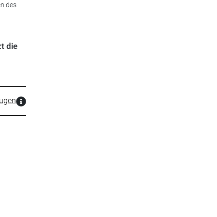
en des
t die
zugen