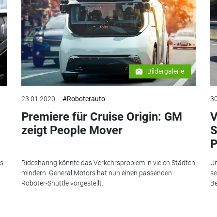
Bildergalerie
23.01.2020
#Roboterauto
30
Premiere für Cruise Origin: GM
V
zeigt People Mover
S
P
as
Ridesharing könnte das Verkehrsproblem in vielen Städten
Um
mindern. General Motors hat nun einen passenden
se
Roboter-Shuttle vorgestellt.
Be