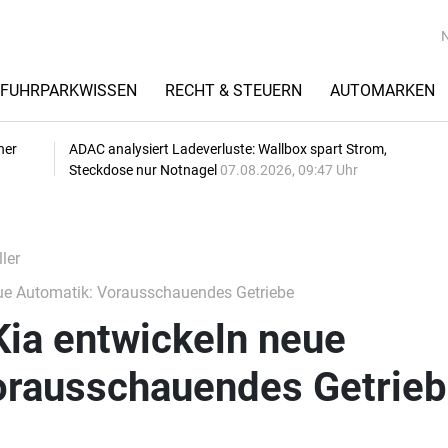
FUHRPARKWISSEN
RECHT & STEUERN
AUTOMARKEN
her
ADAC analysiert Ladeverluste: Wallbox spart Strom,
Steckdose nur Notnagel
07.08.2026, 09:47 Uhr
ler
ue Automatik: Vorausschauendes Getriebe
Kia entwickeln neue
orausschauendes Getrie