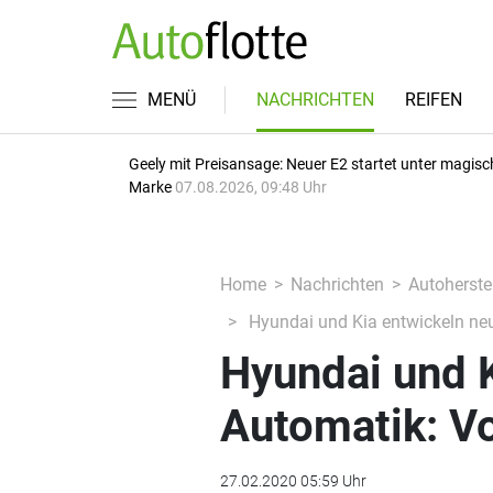
MENÜ
NACHRICHTEN
REIFEN
Geely mit Preisansage: Neuer E2 startet unter magisc
Marke
07.08.2026, 09:48 Uhr
Home
Nachrichten
Autoherstel
Hyundai und Kia entwickeln ne
Hyundai und 
Automatik: V
27.02.2020 05:59 Uhr