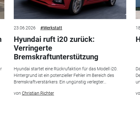
23.06.2026
#Werkstatt
18
n
Hyundai ruft i20 zurück:
H
Verringerte
Bremskraftunterstützung
r
Hyundai startet eine Rückrufaktion für das Modell i20.
Da
Hintergrund ist ein potenzieller Fehler im Bereich des
De
Bremskraftverstärkers: Ein ungünstig verlegter...
u
von
Christian Richter
v