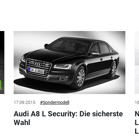
17.09.2015
#Sondermodell
16
Audi A8 L Security: Die sicherste
N
Wahl
L
L