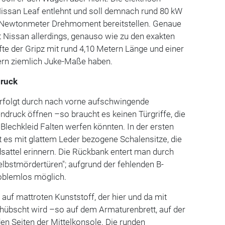
Nissan Leaf entlehnt und soll demnach rund 80 kW
0 Newtonmeter Drehmoment bereitstellen. Genaue
 Nissan allerdings, genauso wie zu den exakten
e der Gripz mit rund 4,10 Metern Länge und einer
ern ziemlich Juke-Maße haben.
druck
erfolgt durch nach vorne aufschwingende
endruck öffnen –so braucht es keinen Türgriffe, die
 Blechkleid Falten werfen könnten. In der ersten
 es mit glattem Leder bezogene Schalensitze, die
dsattel erinnern. Die Rückbank entert man durch
lbstmördertüren"; aufgrund der fehlenden B-
roblemlos möglich.
 auf mattroten Kunststoff, der hier und da mit
ehübscht wird –so auf dem Armaturenbrett, auf der
en Seiten der Mittelkonsole. Die runden