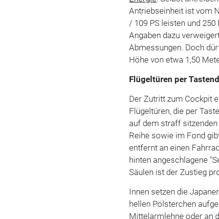
Antriebseinheit ist vom 
/ 109 PS leisten und 25
Angaben dazu verweigert
Abmessungen. Doch dürft
Höhe von etwa 1,50 Met
Flügeltüren per Tasten
Der Zutritt zum Cockpit 
Flügeltüren, die per Tast
auf dem straff sitzenden
Reihe sowie im Fond gibt
entfernt an einen Fahrra
hinten angeschlagene "Se
Säulen ist der Zustieg p
Innen setzen die Japaner
hellen Pölsterchen aufg
Mittelarmlehne oder an d