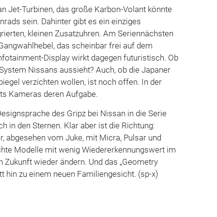
an Jet-Turbinen, das große Karbon-Volant könnte
rads sein. Dahinter gibt es ein einziges
rierten, kleinen Zusatzuhren. Am Seriennächsten
 Gangwahlhebel, das scheinbar frei auf dem
otainment-Display wirkt dagegen futuristisch. Ob
System Nissans aussieht? Auch, ob die Japaner
iegel verzichten wollen, ist noch offen. In der
its Kameras deren Aufgabe.
Designsprache des Gripz bei Nissan in die Serie
h in den Sternen. Klar aber ist die Richtung:
r, abgesehen vom Juke, mit Micra, Pulsar und
chte Modelle mit wenig Wiedererkennungswert im
 in Zukunft wieder ändern. Und das „Geometry
itt hin zu einem neuen Familiengesicht. (sp-x)