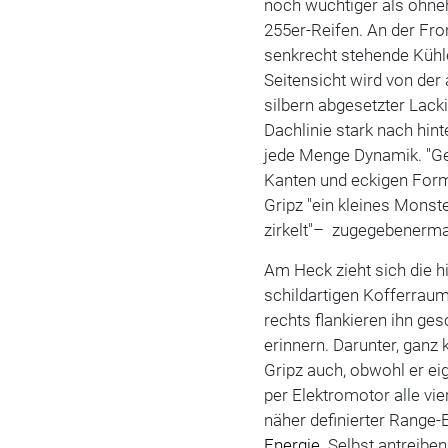
noch wuchtiger als ohneh
255er-Reifen. An der Fron
senkrecht stehende Kühl
Seitensicht wird von der
silbern abgesetzter Lack
Dachlinie stark nach hi
jede Menge Dynamik. "Ge
Kanten und eckigen For
Gripz "ein kleines Monste
zirkelt"– zugegebenerma
Am Heck zieht sich die h
schildartigen Kofferraumd
rechts flankieren ihn ge
erinnern. Darunter, ganz
Gripz auch, obwohl er ei
per Elektromotor alle vier
näher definierter Range-
Energie
. Selbst antreibe