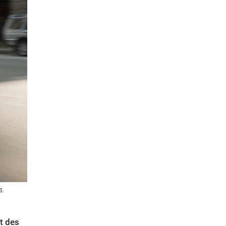
s.
ft des