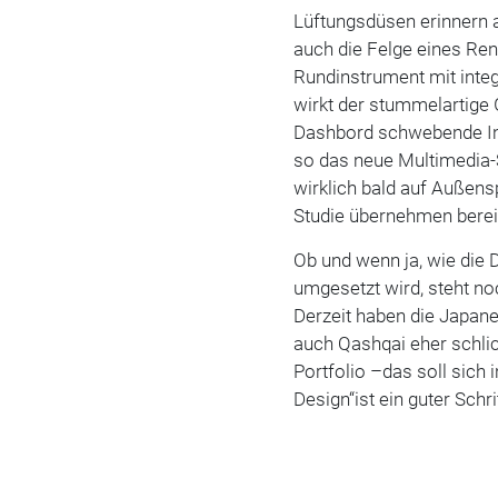
Lüftungsdüsen erinnern 
auch die Felge eines Renn
Rundinstrument mit integ
wirkt der stummelartige
Dashbord schwebende Inf
so das neue Multimedia-
wirklich bald auf Außensp
Studie übernehmen bere
Ob und wenn ja, wie die 
umgesetzt wird, steht noc
Derzeit haben die Japane
auch Qashqai eher schli
Portfolio –das soll sich
Design“ist ein guter Schr