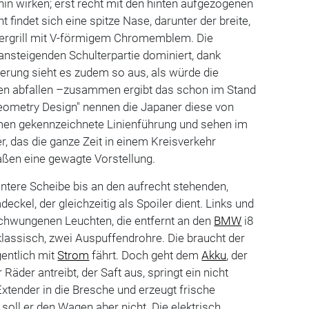
in wirken; erst recht mit den hinten aufgezogenen
t findet sich eine spitze Nase, darunter der breite,
ergrill mit V-förmigem Chromemblem. Die
 ansteigenden Schulterpartie dominiert, dank
ierung sieht es zudem so aus, als würde die
nten abfallen –zusammen ergibt das schon im Stand
ometry Design" nennen die Japaner diese von
men gekennzeichnete Linienführung und sehen im
r, das die ganze Zeit in einem Kreisverkehr
ßen eine gewagte Vorstellung.
intere Scheibe bis an den aufrecht stehenden,
eckel, der gleichzeitig als Spoiler dient. Links und
schwungenen Leuchten, die entfernt an den
BMW
i8
 klassisch, zwei Auspuffendrohre. Die braucht der
gentlich mit
Strom
fährt. Doch geht dem
Akku
, der
 Räder antreibt, der Saft aus, springt ein nicht
Extender in die Bresche und erzeugt frische
n soll er den Wagen aber nicht. Die elektrisch