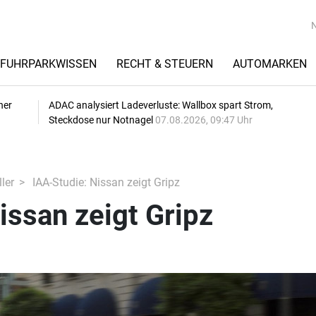
FUHRPARKWISSEN
RECHT & STEUERN
AUTOMARKEN
her
ADAC analysiert Ladeverluste: Wallbox spart Strom,
Steckdose nur Notnagel
07.08.2026, 09:47 Uhr
ler
IAA-Studie: Nissan zeigt Gripz
issan zeigt Gripz