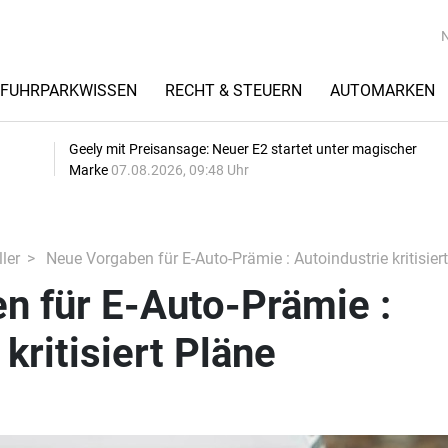
FUHRPARKWISSEN
RECHT & STEUERN
AUTOMARKEN
Geely mit Preisansage: Neuer E2 startet unter magischer
Marke
07.08.2026, 09:48 Uhr
ler
Neue Vorgaben für E-Auto-Prämie : Autoindustrie kritisier
n für E-Auto-Prämie :
kritisiert Pläne