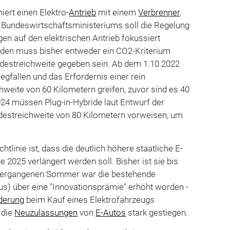
iert einen Elektro-
Antrieb
mit einem
Verbrenner
.
Bundeswirtschaftsministeriums soll die Regelung
gen auf den elektrischen Antrieb fokussiert
riden muss bisher entweder ein CO2-Kriterium
indestreichweite gegeben sein. Ab dem 1.10.2022
egfallen und das Erfordernis einer rein
hweite von 60 Kilometern greifen, zuvor sind es 40
24 müssen Plug-in-Hybride laut Entwurf der
ndestreichweite von 80 Kilometern vorweisen, um
htlinie ist, dass die deutlich höhere staatliche E-
 2025 verlängert werden soll. Bisher ist sie bis
m vergangenen Sommer war die bestehende
) über eine "Innovationsprämie" erhöht worden -
derung
beim Kauf eines Elektrofahrzeugs
 die
Neuzulassungen
von
E-Autos
stark gestiegen.