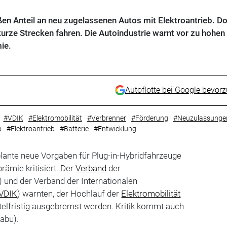
en Anteil an neu zugelassenen Autos mit Elektroantrieb. Do
 kurze Strecken fahren. Die Autoindustrie warnt vor zu hohen
ie.
Autoflotte bei Google bevor
#VDIK
#Elektromobilität
#Verbrenner
#Förderung
#Neuzulassunge
o
#Elektroantrieb
#Batterie
#Entwicklung
lante neue Vorgaben für Plug-in-Hybridfahrzeuge
rämie kritisiert. Der
Verband
der
) und der Verband der Internationalen
VDIK
) warnten, der Hochlauf der
Elektromobilität
ittelfristig ausgebremst werden. Kritik kommt auch
abu).