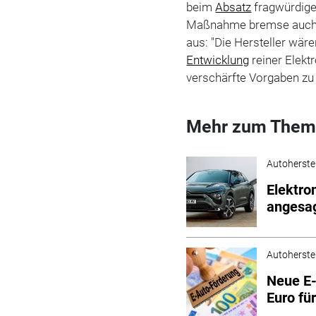
beim
Absatz
fragwürdiger
Maßnahme bremse auch d
aus: "Die Hersteller wäre
Entwicklung
reiner Elektr
verschärfte Vorgaben zu 
Mehr zum Them
Autoherstel
Elektro
angesag
Autoherstel
Neue E-
Euro fü