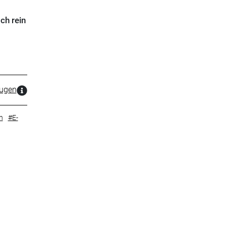
ch rein
zugen
n
#E-