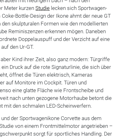
erabteil mit niedrigem Dach – nach den
er Meter kurzen
Studie
lecken sich Sportwagen-
s Coke-Bottle-Design der Ikone ahmt der neue GT
n den skulpturalen Formen wie den modellierten
aube Reminiszenzen erkennen mögen. Daneben
ordnete Doppelauspuff und der Verzicht auf eine
auf den Ur-GT.
t aber Kind ihrer Zeit, also ganz modern: Türgriffe
ein Druck auf die rote Signaturlinie, die sich über
eht, öffnet die Türen elektrisch, Kameras
er auf Monitore im Cockpit. Türen und
enso eine glatte Fläche wie Frontscheibe und
weit nach unten gezogene Motorhaube betont die
nt mit den schmalen LED-Scheinwerfern.
T und der Sportwagenikone Corvette aus dem
 Studie von einem Frontmittelmotor angetrieben –
eugschwerpunkt sorgt für sportliches Handling. Der