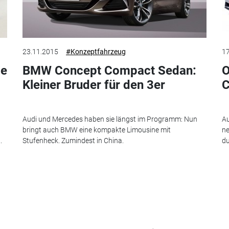
23.11.2015
#Konzeptfahrzeug
17
ie
BMW Concept Compact Sedan:
O
Kleiner Bruder für den 3er
C
Audi und Mercedes haben sie längst im Programm: Nun
Au
bringt auch BMW eine kompakte Limousine mit
ne
.
Stufenheck. Zumindest in China.
du