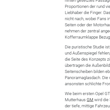
hinten gesetztes Passagi
Proportionen der rund vi
Liebhaber die Finger. Da
nicht nach, wobei Fans i
Seiten oder der Motorh
nehmen der zentral ange
Kofferraumklappe Bezug 
Die puristische Studie is
und Außenspiegel fehlen, 
die Seite des Konzepts zi
übertragen die Außenbild
Seitenscheiben bilden eb
Panoramaglasdach. Die 
ansonsten schlichte Fro
Wie beim ersten Opel G
Mutterhaus
GM
wird die
der tiefe, mittige Fahrz