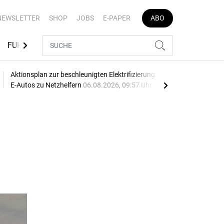
NEWSLETTER
SHOP
JOBS
E-PAPER
ABO
FUHRPARK-TOOLS
EVENTS
FLOTTENLÖSUNGEN
Aktionsplan zur beschleunigten Elektrifizierung: EU macht
Mehr
E-Autos zu Netzhelfern
06.08.2026, 09:57 Uhr
06.0