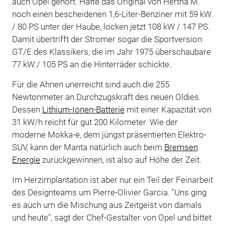
auch Opel gehört. Hatte das Original von Hertha M.
noch einen bescheidenen 1,6-Liter-Benziner mit 59 kW
/ 80 PS unter der Haube, locken jetzt 108 kW / 147 PS.
Damit übertrifft der Stromer sogar die Sportversion
GT/E des Klassikers, die im Jahr 1975 überschaubare
77 kW / 105 PS an die Hinterräder schickte.
Für die Ahnen unerreicht sind auch die 255
Newtonmeter an Durchzugskraft des neuen Oldies.
Dessen
Lithium-Ionen-Batterie
mit einer Kapazität von
31 kW/h reicht für gut 200 Kilometer. Wie der
moderne Mokka-e, dem jüngst präsentierten Elektro-
SUV, kann der Manta natürlich auch beim
Bremsen
Energie
zurückgewinnen, ist also auf Höhe der Zeit.
Im Herzimplantation ist aber nur ein Teil der Feinarbeit
des Designteams um Pierre-Olivier Garcia. "Uns ging
es auch um die Mischung aus Zeitgeist von damals
und heute", sagt der Chef-Gestalter von Opel und bittet