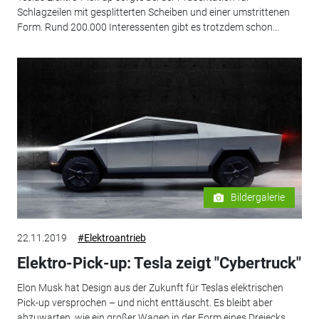
Schlagzeilen mit gesplitterten Scheiben und einer umstrittenen
Form. Rund 200.000 Interessenten gibt es trotzdem schon...
Bildergalerie
22.11.2019
#Elektroantrieb
Elektro-Pick-up: Tesla zeigt "Cybertruck"
Elon Musk hat Design aus der Zukunft für Teslas elektrischen
Pick-up versprochen – und nicht enttäuscht. Es bleibt aber
abzuwarten, wie ein großer Wagen in der Form eines Dreiecks...