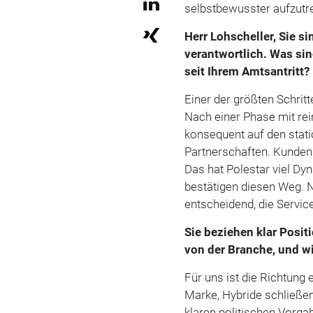
selbstbewusster aufzutr
Herr Lohscheller, Sie s
verantwortlich. Was sin
seit Ihrem Amtsantritt?
Einer der größten Schrit
Nach einer Phase mit rei
konsequent auf den stat
Partnerschaften. Kunden
Das hat Polestar viel D
bestätigen diesen Weg. N
entscheidend, die Servic
Sie beziehen klar Posi
von der Branche, und w
Für uns ist die Richtung e
Marke, Hybride schließe
klaren politischen Vorga