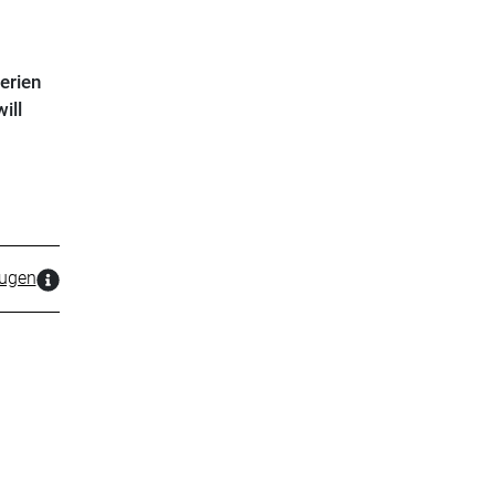
erien
ill
zugen