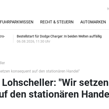
FUHRPARKWISSEN
RECHT & STEUERN
AUTOMARKEN
tro-
Bestellstart für Dodge Charger: In beiden Welten auffällig
06.08.2026, 11:30 Uhr
ler
setzen konsequent auf den stationären Handel"
Lohscheller: "Wir setzen
f den stationären Hande