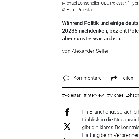
Michael Lohscheller, CEO Polestar: "Hybr
© Foto: Polestar
Während Politik und einige deuts
20235 nachdenken, bezieht Polest
aber sonst etwas ändern.
von
Alexander Sellei
Kommentare
Teilen
#Polestar
#Interview
#Michael Lohsche
Im Branchengespräch gi
Einblick in die Neuausri
gibt ein klares Bekenntn
Haltung beim
Verbrenner