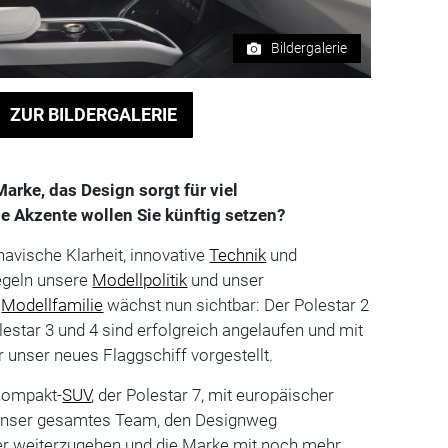
Bildergalerie
ZUR BILDERGALERIE
Marke, das Design sorgt für viel
 Akzente wollen Sie künftig setzen?
navische Klarheit, innovative
Technik
und
egeln unsere
Modellpolitik
und unser
e
Modellfamilie
wächst nun sichtbar: Der Polestar 2
lestar 3 und 4 sind erfolgreich angelaufen und mit
 unser neues Flaggschiff vorgestellt.
 Kompakt-
SUV
, der Polestar 7, mit europäischer
 unser gesamtes Team, den Designweg
r weiterzugehen und die Marke mit noch mehr