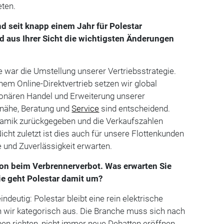
eten.
ind seit knapp einem Jahr für Polestar
d aus Ihrer Sicht die wichtigsten Änderungen
te war die Umstellung unserer Vertriebsstrategie.
nem Online-Direktvertrieb setzen wir global
ionären Handel und Erweiterung unserer
nähe, Beratung und
Service
sind entscheidend.
ynamik zurückgegeben und die Verkaufszahlen
icht zuletzt ist dies auch für unsere Flottenkunden
e und Zuverlässigkeit erwarten.
tion beim Verbrennerverbot. Was erwarten Sie
ie geht Polestar damit um?
indeutig: Polestar bleibt eine rein elektrische
n wir kategorisch aus. Die Branche muss sich nach
ben richten, nicht immer neue Debatten eröffnen.