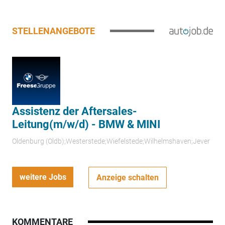
STELLENANGEBOTE
Assistenz der Aftersales-
Leitung(m/w/d) - BMW & MINI
Oldenburg (Oldb);Westerstede;Wiefelstede;Wilhelmshaven;Jever
weitere Jobs
Anzeige schalten
KOMMENTARE