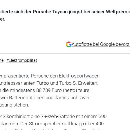
sentierte sich der Porsche Taycan jüngst bei seiner Weltpremi
er.
Autoflotte bei Google bevor
he
#Elektromobilität
 präsentierte
Porsche
den Elektrosportwagen
Antriebsvarianten
Turbo
und Turbo S. Erweitert
 die mindestens 88.739 Euro (netto) teure
 zwei Batterieoptionen und damit auch zwei
fügung stehen.
 4S kombiniert eine 79-kWh-Batterie mit einem 390
adantrieb
. Der Stromspeicher soll knapp über 400