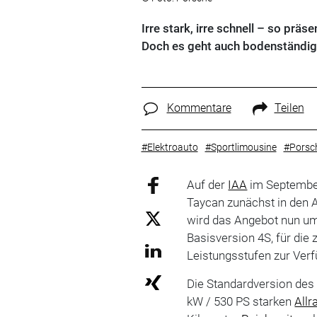
Irre stark, irre schnell – so prä
Doch es geht auch bodenständig
Kommentare
Teilen
#Elektroauto
#Sportlimousine
#Porsc
Auf der
IAA
im September
Taycan zunächst in den 
wird das Angebot nun um
Basisversion 4S, für die
Leistungsstufen zur Ver
Die Standardversion des
kW / 530 PS starken
Allr