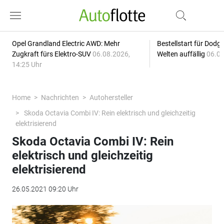
Opel Grandland Electric AWD: Mehr
Bestellstart für Dodg
Zugkraft fürs Elektro-SUV
06.08.2026,
Welten auffällig
06.08
14:25 Uhr
Home
Nachrichten
Autohersteller
Skoda Octavia Combi IV: Rein elektrisch und gleichzeitig
elektrisierend
Skoda Octavia Combi IV: Rein
elektrisch und gleichzeitig
elektrisierend
26.05.2021 09:20 Uhr