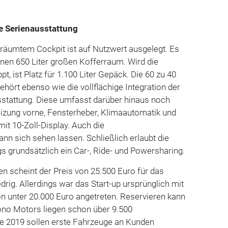
he Serienausstattung
räumtem Cockpit ist auf Nutzwert ausgelegt. Es
einen 650 Liter großen Kofferraum. Wird die
, ist Platz für 1.100 Liter Gepäck. Die 60 zu 40
ehört ebenso wie die vollflächige Integration der
sstattung. Diese umfasst darüber hinaus noch
eizung vorne, Fensterheber, Klimaautomatik und
it 10-Zoll-Display. Auch die
ann sich sehen lassen. Schließlich erlaubt die
 grundsätzlich ein Car-, Ride- und Powersharing.
n scheint der Preis von 25.500 Euro für das
edrig. Allerdings war das Start-up ursprünglich mit
on unter 20.000 Euro angetreten. Reservieren kann
Sono Motors liegen schon über 9.500
de 2019 sollen erste Fahrzeuge an Kunden