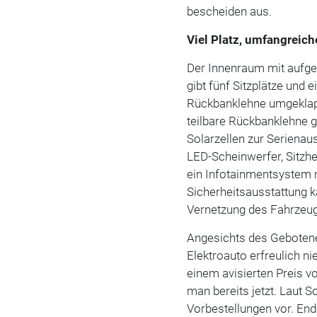
bescheiden aus.
Viel Platz, umfangreic
Der Innenraum mit aufge
gibt fünf Sitzplätze und 
Rückbanklehne umgeklappt
teilbare Rückbanklehne g
Solarzellen zur Serienau
LED-Scheinwerfer, Sitzh
ein Infotainmentsystem m
Sicherheitsausstattung k
Vernetzung des Fahrzeugs
Angesichts des Gebotene
Elektroauto erfreulich ni
einem avisierten Preis v
man bereits jetzt. Laut 
Vorbestellungen vor. En