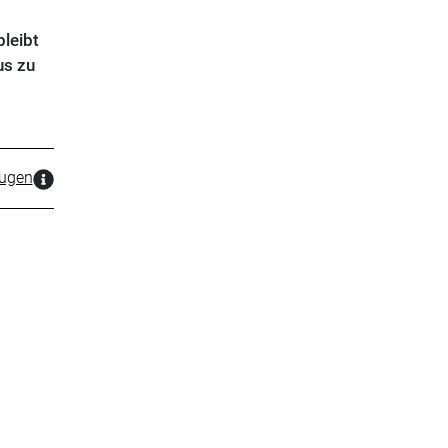
leibt
us zu
zugen