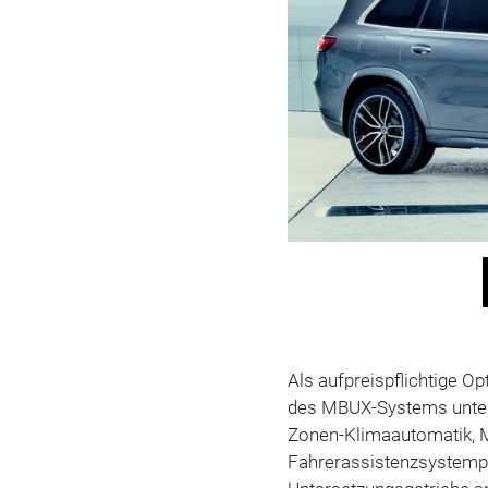
Als aufpreispflichtige O
des MBUX-Systems unter 
Zonen-Klimaautomatik, M
Fahrerassistenzsystempa