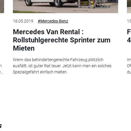
16.05.2019
#Mercedes-Benz
15
Mercedes Van Rental :
F
Rollstuhlgerechte Sprinter zum
4
Mieten
Wenn das behindertengerechte Fahrzeug plötzlich
Im
h
ausfällt, ist guter Rat teuer. Jetzt kann man ein solches
Of
..
Spezialgefährt einfach mieten.
du
s