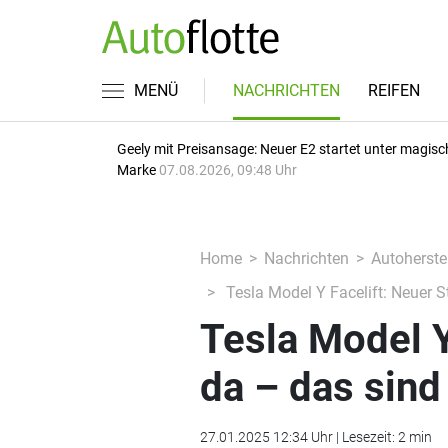
MENÜ
NACHRICHTEN
REIFEN
Geely mit Preisansage: Neuer E2 startet unter magisc
Marke
07.08.2026, 09:48 Uhr
Home
Nachrichten
Autoherstel
Tesla Model Y Facelift: Neuer St
Tesla Model Y
da – das sind 
27.01.2025 12:34 Uhr | Lesezeit: 2 min