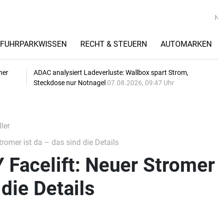
FUHRPARKWISSEN
RECHT & STEUERN
AUTOMARKEN
her
ADAC analysiert Ladeverluste: Wallbox spart Strom,
Steckdose nur Notnagel
07.08.2026, 09:47 Uhr
ler
romer ist da – das sind die Details
 Facelift: Neuer Stromer 
die Details