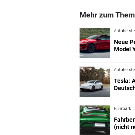
Mehr zum Them
Autoherstel
Neue Pe
Model 
Autoherstel
Tesla:
Deutsc
Fuhrpark
Fahrber
(nicht n