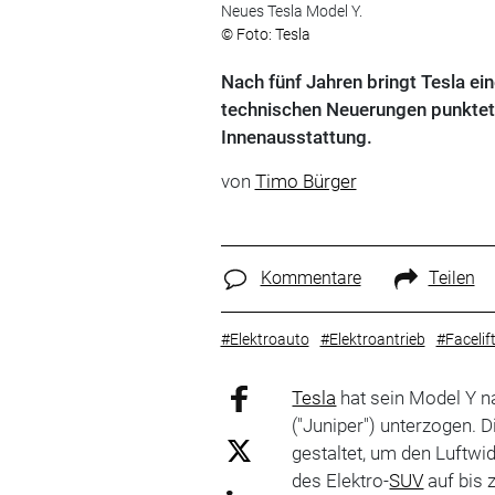
Neues Tesla Model Y.
© Foto: Tesla
Nach fünf Jahren bringt Tesla e
technischen Neuerungen punktet 
Innenausstattung.
von
Timo Bürger
Kommentare
Teilen
#Elektroauto
#Elektroantrieb
#Facelif
Tesla
hat sein Model Y n
("Juniper") unterzogen. 
gestaltet, um den Luftwi
des Elektro-
SUV
auf bis 