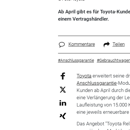
Ab April gibt es für Toyota-Kund
einem Vertragshändler.
Kommentare
Teilen
#Anschlussgarantie
#Gebrauchtwagen
Toyota
erweitert seine d
Anschlussgarantie
-Modu
Kunden ab April durch d
eine Verlängerung der L
Laufleistung von 15.000 
eine jeweils erneuerbar
Das Angebot "Toyota Relax