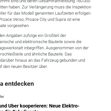
immt sind und deren Gesamtfahrleistung 160.000
itten haben. Zur Verlängerung muss die Inspektion
ller für das Modell genannten Laufzeiten erfolgen.
Proace Verso, Proace City und Supra ist eine
ate vorgesehen.
en Angaben zufolge ein Großteil der
anische und elektronische Bauteile sowie die
ragswerkstatt inbegriffen. Ausgenommen von der
erschleißteile und ähnliche Bauteile. Das
t darüber hinaus an das Fahrzeug gebunden und
uf den neuen Besitzer über.
a entdecken
ler
und Uber kooperieren: Neue Elektro-