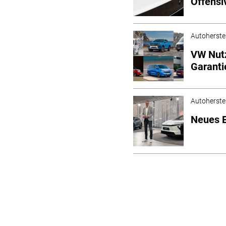
Offensi
Autoherstel
VW Nutz
Garanti
Autoherstel
Neues E